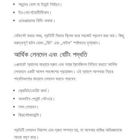
পছন্দের খেলা বা ইভেন্ট নির্বাচন।
ইন-গেম স্ট্যাটিস্টিকস।
এভেঞ্জারদের বিটিং অফার।
নেভিগেট করার সময়, প্রতিটি ফিচার ক্লিক করে সহজেই প্রবেশ করা যায়। কিছু
গুরুত্বপূর্ণ বাটন যেমন „বিট” এবং „লাইভ” স্পষ্টভাবে দৃশ্যমান।
আর্থিক লেনদেন এবং বেটিং পদ্ধতি
১এক্সবেট অ্যাপের মাধ্যমে দ্রুত এবং সহজ ট্রানজিশন নিশ্চিত করতে আর্থিক
লেনদেনে একটি আসল পদক্ষেপের প্রয়োজন। এই অ্যাপে আপনারা নিচের
পদ্ধতিগুলোর মাধ্যমে লেনদেন করতে পারবেন:
ক্রেডিট/ডেবিট কার্ড।
অনলাইন পেমেন্ট গেটওয়ে।
নগদ লেনদেন।
ক্রিপ্টোকারেন্সি।
প্রতিটি লেনদেন নিরাপদ এবং দ্রুত সম্পন্ন হয়, যা আপনার বাজির অভিজ্ঞতাকে
আরো মসৃণ করে।