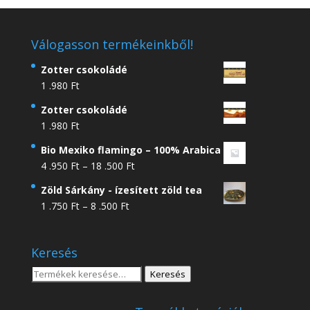
Válogasson termékeinkből!
Zotter csokoládé
1 .980
Ft
Zotter csokoládé
1 .980
Ft
Bio Mexiko flamingo – 100% Arabica
Ártartomány:
4 .950
Ft
–
18 .500
Ft
4
Zöld Sárkány - ízesített zöld tea
.950 Ft
Ártartomány:
1 .750
Ft
–
8 .500
Ft
-
1
18
.750 Ft
.500 Ft
Keresés
-
8
Keresés
Keresés
.500 Ft
a
következőre: