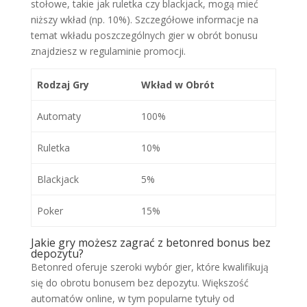
stołowe, takie jak ruletka czy blackjack, mogą mieć
niższy wkład (np. 10%). Szczegółowe informacje na
temat wkładu poszczególnych gier w obrót bonusu
znajdziesz w regulaminie promocji.
Rodzaj Gry
Wkład w Obrót
Automaty
100%
Ruletka
10%
Blackjack
5%
Poker
15%
Jakie gry możesz zagrać z betonred bonus bez
depozytu?
Betonred oferuje szeroki wybór gier, które kwalifikują
się do obrotu bonusem bez depozytu. Większość
automatów online, w tym popularne tytuły od