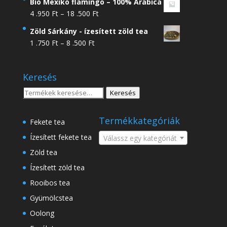
Bio Mexiko flamingo – 100% Arabica
Ártartomány:
4 .950
Ft
–
18 .500
Ft
4
Zöld Sárkány - ízesített zöld tea
.950 Ft
Ártartomány:
1 .750
Ft
–
8 .500
Ft
-
1
18
.750 Ft
.500 Ft
Keresés
-
8
Keresés
Keresés
.500 Ft
a
következőre:
Termékkategóriák
Fekete tea
Ízesített fekete tea
Válassz egy kategóriát
Zöld tea
Ízesített zöld tea
Rooibos tea
Gyümölcstea
Oolong