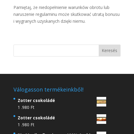
Pamiętaj, że niedopełnienie warunków obrotu lub
naruszenie regulaminu może skutkować utratą bonusu
i wygranych uzyskanych dzięki niemu.
Válogasson termékeinkből!
Zotter csokoládé
1 .980
Ft
Zotter csokoládé
1 .980
Ft