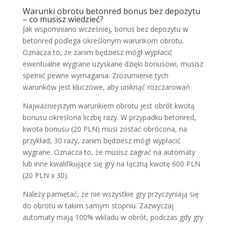
Warunki obrotu betonred bonus bez depozytu
– co musisz wiedzieć?
Jak wspomniano wcześniej, bonus bez depozytu w
betonred podlega określonym warunkom obrotu.
Oznacza to, że zanim będziesz mógł wypłacić
ewentualne wygrane uzyskane dzięki bonusowi, musisz
spełnić pewne wymagania. Zrozumienie tych
warunków jest kluczowe, aby uniknąć rozczarowań.
Najważniejszym warunkiem obrotu jest obrót kwotą
bonusu określona liczbę razy. W przypadku betonred,
kwota bonusu (20 PLN) musi zostać obrócona, na
przykład, 30 razy, zanim będziesz mógł wypłacić
wygrane. Oznacza to, że musisz zagrać na automaty
lub inne kwalifikujące się gry na łączną kwotę 600 PLN
(20 PLN x 30).
Należy pamiętać, że nie wszystkie gry przyczyniają się
do obrotu w takim samym stopniu. Zazwyczaj
automaty mają 100% wkładu w obrót, podczas gdy gry