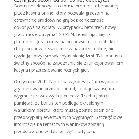
Bonus bez depozytu to forma promocji oferowanej
przez kasyna online, która pozwala graczom na
otrzymanie środków na grę bez konieczności
dokonywania wpłaty. W przypadku betonred, nowy
gracz może otrzymać 20 PLN, rejestrując się na
platformie. Jest to idealna propozycja dla osób, które
chcą spróbować swoich sił w hazardzie online, nie
ryzykując przy tym własnymi pieniędzmi. Taki bonus to
świetny sposób na zapoznanie się z funkcjonowaniem
kasyna i przetestowanie różnych gier.
Otrzymane 20 PLN można wykorzystać na wybrane
gry oferowane przez betonred, co daje szansę na
wygranie prawdziwych pieniędzy. Trzeba jednak
pamiętać, że bonus ten podlega określonym
warunkom obrotu, które muszą zostać spełnione
przed wypłatą ewentualnych wygranych. Szczegółowe
informacje na temat tych warunków zostaną
przedstawione w dalszej części artykułu.