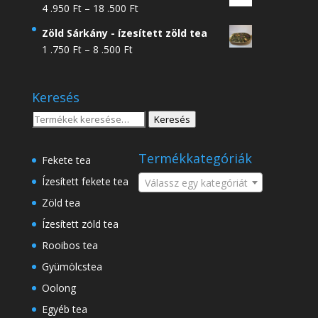
Ártartomány:
4 .950
Ft
–
18 .500
Ft
4
Zöld Sárkány - ízesített zöld tea
.950 Ft
Ártartomány:
1 .750
Ft
–
8 .500
Ft
-
1
18
.750 Ft
.500 Ft
Keresés
-
8
Keresés
Keresés
.500 Ft
a
következőre:
Termékkategóriák
Fekete tea
Ízesített fekete tea
Válassz egy kategóriát
Zöld tea
Ízesített zöld tea
Rooibos tea
Gyümölcstea
Oolong
Egyéb tea