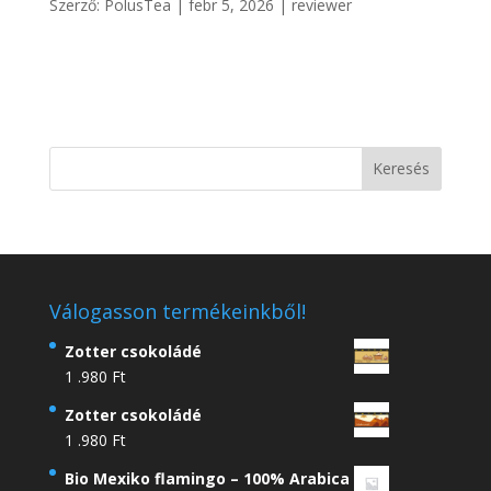
Szerző:
PolusTea
|
febr 5, 2026
|
reviewer
Válogasson termékeinkből!
Zotter csokoládé
1 .980
Ft
Zotter csokoládé
1 .980
Ft
Bio Mexiko flamingo – 100% Arabica