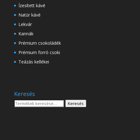
Ízesített kávé
Natúr kávé
Lekvár
Kannák
Prémium csokoládék
Prémium forró csoki
Teázás kellékei
Keresés
Keresés
Keresés
a
következőre: