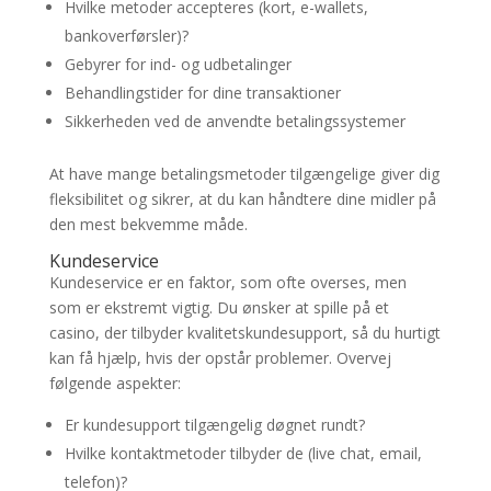
Hvilke metoder accepteres (kort, e-wallets,
bankoverførsler)?
Gebyrer for ind- og udbetalinger
Behandlingstider for dine transaktioner
Sikkerheden ved de anvendte betalingssystemer
At have mange betalingsmetoder tilgængelige giver dig
fleksibilitet og sikrer, at du kan håndtere dine midler på
den mest bekvemme måde.
Kundeservice
Kundeservice er en faktor, som ofte overses, men
som er ekstremt vigtig. Du ønsker at spille på et
casino, der tilbyder kvalitetskundesupport, så du hurtigt
kan få hjælp, hvis der opstår problemer. Overvej
følgende aspekter:
Er kundesupport tilgængelig døgnet rundt?
Hvilke kontaktmetoder tilbyder de (live chat, email,
telefon)?