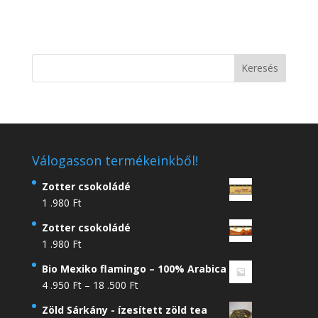
Válogasson termékeinkből!
Zotter csokoládé
1 .980
Ft
Zotter csokoládé
1 .980
Ft
Bio Mexiko flamingo – 100% Arabica
Ártartomány:
4 .950
Ft
–
18 .500
Ft
4
Zöld Sárkány - ízesített zöld tea
.950 Ft