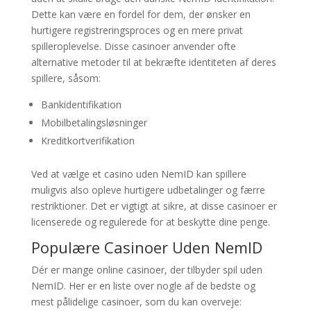
Dette kan være en fordel for dem, der ønsker en
hurtigere registreringsproces og en mere privat
spilleroplevelse. Disse casinoer anvender ofte
alternative metoder til at bekræfte identiteten af deres
spillere, såsom:
Bankidentifikation
Mobilbetalingsløsninger
Kreditkortverifikation
Ved at vælge et casino uden NemID kan spillere
muligvis also opleve hurtigere udbetalinger og færre
restriktioner. Det er vigtigt at sikre, at disse casinoer er
licenserede og regulerede for at beskytte dine penge.
Populære Casinoer Uden NemID
Dér er mange online casinoer, der tilbyder spil uden
NemID. Her er en liste over nogle af de bedste og
mest pålidelige casinoer, som du kan overveje: