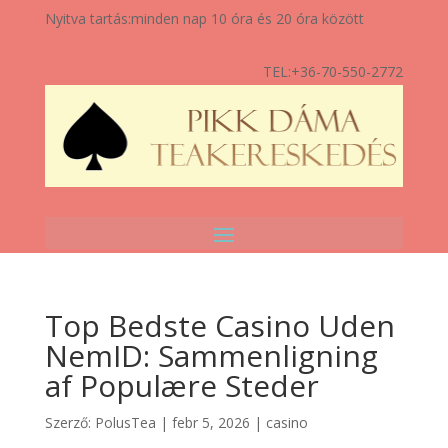
Nyitva tartás:
minden nap 10 óra és 20 óra között
TEL:
+36-70-550-2772
Top Bedste Casino Uden
NemID: Sammenligning
af Populære Steder
Szerző:
PolusTea
|
febr 5, 2026
|
casino