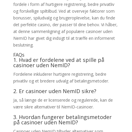
fordele i form af hurtigere registrering, bedre privatliv
og forskellige spiltilbud. Ved at overveje faktorer som
bonusser, spiludvalg og brugeroplevelse, kan du finde
det perfekte casino, der passer til dine behov. Vi håber,
at denne sammenligning af populære casinoer uden
NemID har givet dig indsigt til at træffe en informeret
beslutning.
FAQs
1. Hvad er fordelene ved at spille på
casinoer uden NemID?
Fordelene inkluderer hurtigere registrering, bedre
privatliv og et bredere udvalg af betalingsmetoder.
2. Er casinoer uden NemID sikre?
Ja, så længe de er licenserede og regulerede, kan de
være sikre alternativer til NemID-casinoer.
3. Hvordan fungerer betalingsmetoder
på casinoer uden NemID?
Casinoer uden NemID tilbyder alternativer som