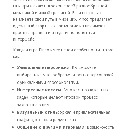
Они привлекают игроков своей разнообразной
механикой и яркой графикой. Если вы только
начинаете свой путь в мире игр, Pinco предлагает
идеальный старт, так как многие из них имеют
простые правила и интуитивно понятный
интерфейс.
Каждая игра Pinco имеет свои особенности, такие
как:
Уникальные персонажи:
Вы сможете
выбирать из многообразия игровых персонажей
с уникальными способностями.
Интересные квесты:
Множество сюжетных
задач, которые делают игровой процесс
захватывающим.
Визуальный стиль:
Яркая и привлекательная
графика, которая радует глаз.
Общение с другими игроками:
Возможность