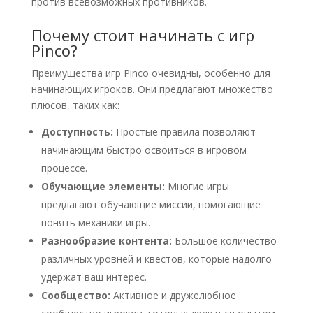
против всевозможных противников.
Почему стоит начинать с игр
Pinco?
Преимущества игр Pinco очевидны, особенно для
начинающих игроков. Они предлагают множество
плюсов, таких как:
Доступность:
Простые правила позволяют
начинающим быстро освоиться в игровом
процессе.
Обучающие элементы:
Многие игры
предлагают обучающие миссии, помогающие
понять механики игры.
Разнообразие контента:
Большое количество
различных уровней и квестов, которые надолго
удержат ваш интерес.
Сообщество:
Активное и дружелюбное