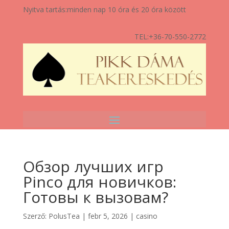
Nyitva tartás:
minden nap 10 óra és 20 óra között
TEL:
+36-70-550-2772
Обзор лучших игр
Pinco для новичков:
Готовы к вызовам?
Szerző:
PolusTea
|
febr 5, 2026
|
casino