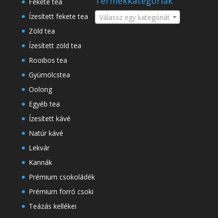
Termékkategóriák
Fekete tea
Ízesített fekete tea
Válassz egy kategóriát
Zöld tea
Ízesített zöld tea
Rooibos tea
Gyümölcstea
Oolong
Egyéb tea
Ízesített kávé
Natúr kávé
Lekvár
Kannák
Prémium csokoládék
Prémium forró csoki
Teázás kellékei