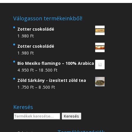
Válogasson termékeinkből!
Zotter csokoládé
1 .980
Ft
Zotter csokoládé
1 .980
Ft
Bio Mexiko flamingo – 100% Arabica
Ártartomány:
4 .950
Ft
–
18 .500
Ft
4
Zöld Sárkány - ízesített zöld tea
.950 Ft
Ártartomány:
1 .750
Ft
–
8 .500
Ft
-
1
18
.750 Ft
.500 Ft
Keresés
-
8
Keresés
Keresés
.500 Ft
a
következőre: