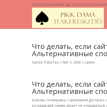
Nyitva tartás:
minden nap 10 óra és 20 óra közöt
Что делать, если сай
Альтернативные спо
Szerző:
PolusTea
|
febr 5, 2026
|
casino
Что делать, если сай
Альтернативные спо
Если вы столкнулись с проблемой доступа к с
которым веб-сервис может не открываться,