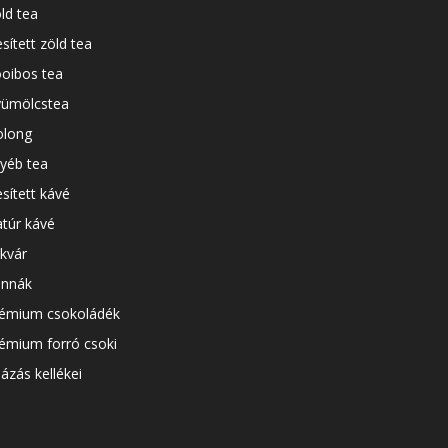
ld tea
esített zöld tea
oibos tea
ümölcstea
long
yéb tea
esített kávé
túr kávé
kvár
nnák
émium csokoládék
émium forró csoki
ázás kellékei