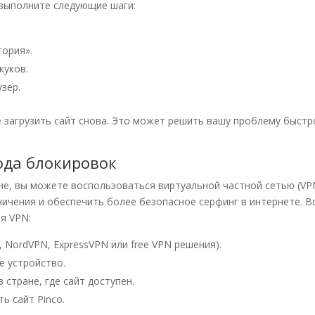
 выполните следующие шаги:
тория».
куков.
зер.
 загрузить сайт снова. Это может решить вашу проблему быстр
ода блокировок
оне, вы можете воспользоваться виртуальной частной сетью (VP
ичения и обеспечить более безопасное серфинг в интернете. В
я VPN:
 NordVPN, ExpressVPN или free VPN решения).
е устройство.
 стране, где сайт доступен.
ь сайт Pinco.