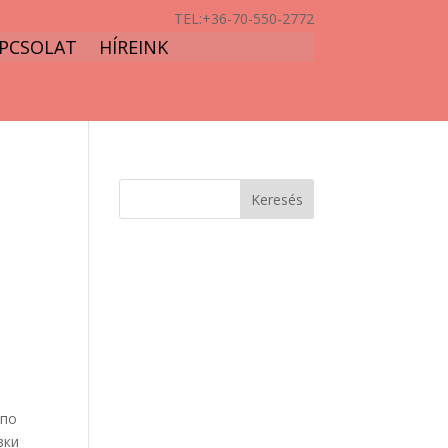
TEL:
+36-70-550-2772
PCSOLAT
HÍREINK
 по
вки