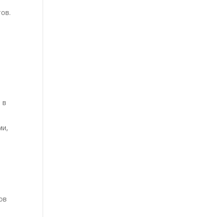
ов.
т
 в
ми,
ов