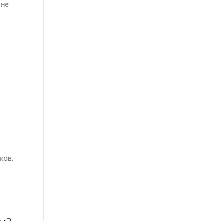
 не
ков.