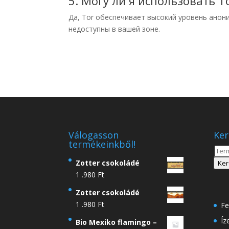
5. Могу ли я использовать 
Да, Tor обеспечивает высокий уровень анон
недоступны в вашей зоне.
Válogasson
Ker
termékeinkből!
Kere
a
Zotter csokoládé
Ker
köve
1 .980
Ft
Zotter csokoládé
1 .980
Ft
Fe
Íz
Bio Mexiko flamingo –