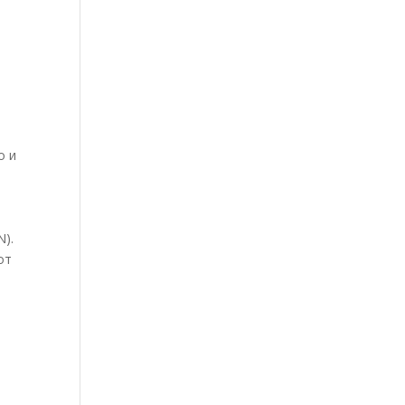
о и
N).
от