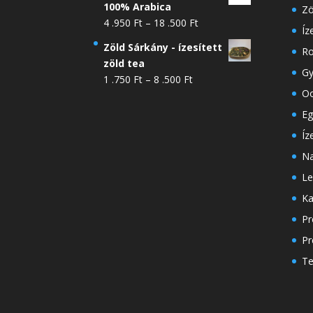
100% Arabica
Zö
Ártartomány:
4 .950
Ft
–
18 .500
Ft
Íz
4
Zöld Sárkány - ízesített
Ro
.950 Ft
zöld tea
-
Gy
Ártartomány:
1 .750
Ft
–
8 .500
Ft
18
Oo
1
.500 Ft
.750 Ft
Eg
-
Íz
8
Na
.500 Ft
Le
Ka
Pr
Pr
Te