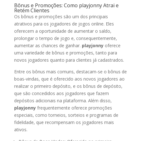
Bônus e Promoções: Como playjonny Atrai e
Retém Clientes
Os bônus e promoções são um dos principais
atrativos para os jogadores de jogos online. Eles
oferecem a oportunidade de aumentar o saldo,
prolongar o tempo de jogo e, consequentemente,
aumentar as chances de ganhar.
playjonny
oferece
uma variedade de bônus e promoções, tanto para
novos jogadores quanto para clientes já cadastrados.
Entre os bônus mais comuns, destacam-se o bônus de
boas-vindas, que é oferecido aos novos jogadores ao
realizar o primeiro depósito, e os bônus de depósito,
que são concedidos aos jogadores que fazem
depósitos adicionais na plataforma. Além disso,
playjonny
frequentemente oferece promoções
especiais, como torneios, sorteios e programas de
fidelidade, que recompensam os jogadores mais
ativos.