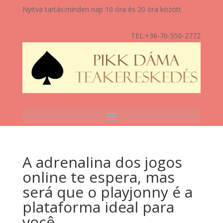
Nyitva tartás:
minden nap 10 óra és 20 óra között
TEL:
+36-70-550-2772
A adrenalina dos jogos
online te espera, mas
será que o playjonny é a
plataforma ideal para
você