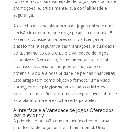
fortes e fracos, sua variedade de jogos, seus bônus e
promoções, e, crucialmente, sua confiabilidade e
segurança.
A escolha de uma plataforma de jogos online é uma
decisão importante, que exige pesquisa e cautela. É
essencial considerar fatores como a licença da
plataforma, a segurança das transações, a qualidade
do atendimento ao cliente e a variedade de jogos
disponíveis. Além disso, é fundamental estar ciente
dos riscos associados ao jogo online, como o
potencial vício e a possibilidade de perdas financeiras.
Este artigo tem como objetivo fornecer uma visão
abrangente de
playjonny
, auxiliando os leitores a
tomar uma decisão informada e responsável sobre se
esta plataforma é a escolha certa para eles.
A Interface e a Variedade de Jogos Oferecidos
por playjonny
A primeira impressão que um usuário tem de uma
plataforma de jogos online é fundamental. Uma