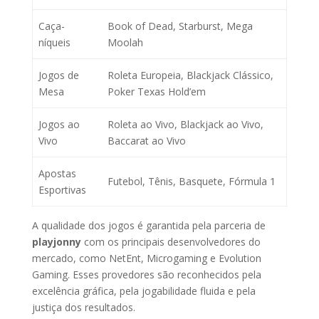
Caça-
Book of Dead, Starburst, Mega
níqueis
Moolah
Jogos de
Roleta Europeia, Blackjack Clássico,
Mesa
Poker Texas Hold’em
Jogos ao
Roleta ao Vivo, Blackjack ao Vivo,
Vivo
Baccarat ao Vivo
Apostas
Futebol, Tênis, Basquete, Fórmula 1
Esportivas
A qualidade dos jogos é garantida pela parceria de
playjonny
com os principais desenvolvedores do
mercado, como NetEnt, Microgaming e Evolution
Gaming. Esses provedores são reconhecidos pela
excelência gráfica, pela jogabilidade fluida e pela
justiça dos resultados.