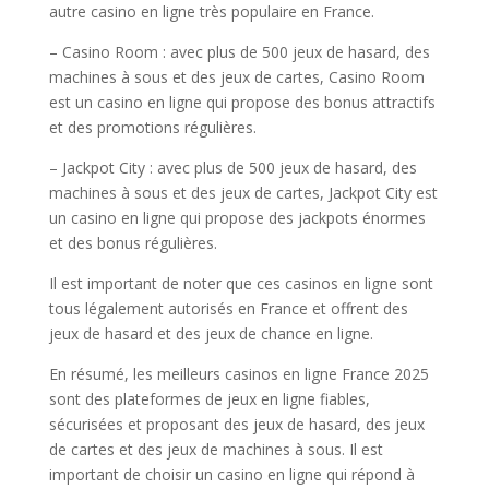
autre casino en ligne très populaire en France.
– Casino Room : avec plus de 500 jeux de hasard, des
machines à sous et des jeux de cartes, Casino Room
est un casino en ligne qui propose des bonus attractifs
et des promotions régulières.
– Jackpot City : avec plus de 500 jeux de hasard, des
machines à sous et des jeux de cartes, Jackpot City est
un casino en ligne qui propose des jackpots énormes
et des bonus régulières.
Il est important de noter que ces casinos en ligne sont
tous légalement autorisés en France et offrent des
jeux de hasard et des jeux de chance en ligne.
En résumé, les meilleurs casinos en ligne France 2025
sont des plateformes de jeux en ligne fiables,
sécurisées et proposant des jeux de hasard, des jeux
de cartes et des jeux de machines à sous. Il est
important de choisir un casino en ligne qui répond à