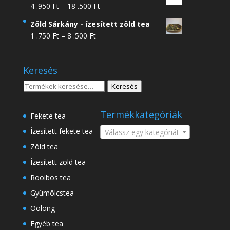
Ártartomány:
4 .950
Ft
–
18 .500
Ft
4
Zöld Sárkány - ízesített zöld tea
.950 Ft
Ártartomány:
1 .750
Ft
–
8 .500
Ft
-
1
18
.750 Ft
.500 Ft
Keresés
-
8
Keresés
Keresés
.500 Ft
a
következőre:
Termékkategóriák
Fekete tea
Ízesített fekete tea
Válassz egy kategóriát
Zöld tea
Ízesített zöld tea
Rooibos tea
Gyümölcstea
Oolong
Egyéb tea