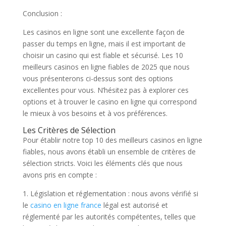
Conclusion :
Les casinos en ligne sont une excellente façon de
passer du temps en ligne, mais il est important de
choisir un casino qui est fiable et sécurisé. Les 10
meilleurs casinos en ligne fiables de 2025 que nous
vous présenterons ci-dessus sont des options
excellentes pour vous. N’hésitez pas à explorer ces
options et à trouver le casino en ligne qui correspond
le mieux à vos besoins et à vos préférences.
Les Critères de Sélection
Pour établir notre top 10 des meilleurs casinos en ligne
fiables, nous avons établi un ensemble de critères de
sélection stricts. Voici les éléments clés que nous
avons pris en compte :
1. Législation et réglementation : nous avons vérifié si
le
casino en ligne france
légal est autorisé et
réglementé par les autorités compétentes, telles que