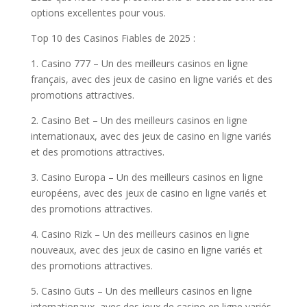
options excellentes pour vous.
Top 10 des Casinos Fiables de 2025 :
1. Casino 777 – Un des meilleurs casinos en ligne
français, avec des jeux de casino en ligne variés et des
promotions attractives.
2. Casino Bet – Un des meilleurs casinos en ligne
internationaux, avec des jeux de casino en ligne variés
et des promotions attractives.
3. Casino Europa – Un des meilleurs casinos en ligne
européens, avec des jeux de casino en ligne variés et
des promotions attractives.
4. Casino Rizk – Un des meilleurs casinos en ligne
nouveaux, avec des jeux de casino en ligne variés et
des promotions attractives.
5. Casino Guts – Un des meilleurs casinos en ligne
internationaux, avec des jeux de casino en ligne variés