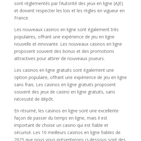
sont réglementés par l’Autorité des jeux en ligne (AJE)
et doivent respecter les lois et les règles en vigueur en
France.
Les nouveaux casinos en ligne sont également très
populaires, offrant une expérience de jeu en ligne
nouvelle et innovante. Les nouveaux casinos en ligne
proposent souvent des bonus et des promotions
attractives pour attirer de nouveaux joueurs.
Les casinos en ligne gratuits sont également une
option populaire, offrant une expérience de jeu en ligne
sans frais. Les casinos en ligne gratuits proposent
souvent des jeux de casino en ligne gratuits, sans
nécessité de dépôt.
En résumé, les casinos en ligne sont une excellente
façon de passer du temps en ligne, mais il est
important de choisir un casino qui est fiable et
sécurisé. Les 10 meilleurs casinos en ligne fiables de
2025 que nous vous présenterons ci-dessous sont des