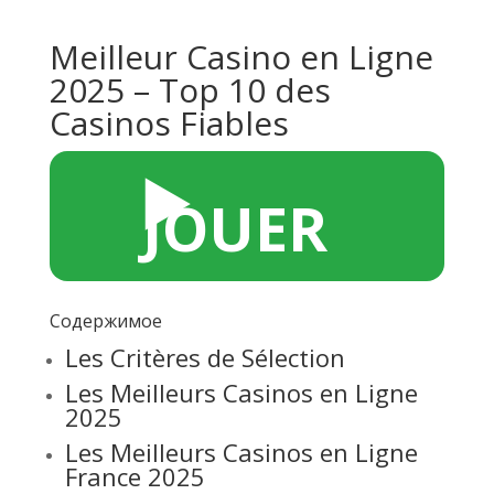
Meilleur Casino en Ligne
2025 – Top 10 des
Casinos Fiables
▶️
JOUER
Содержимое
Les Critères de Sélection
Les Meilleurs Casinos en Ligne
2025
Les Meilleurs Casinos en Ligne
France 2025