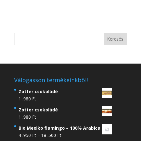
Válogasson termékeinkből!
Zotter csokoládé
1 .980
Ft
Zotter csokoládé
1 .980
Ft
Bio Mexiko flamingo – 100% Arabica
Ártartomány:
4 .950
Ft
–
18 .500
Ft