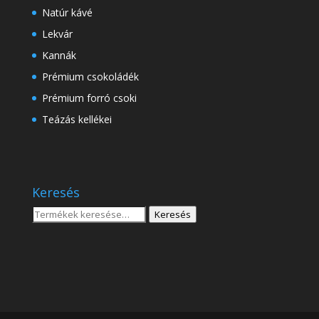
Natúr kávé
Lekvár
Kannák
Prémium csokoládék
Prémium forró csoki
Teázás kellékei
Keresés
Keresés
Keresés
a
következőre: