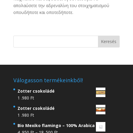
απολαύσετε την αδρεναλίνη του στοιχηματισμού
οπουδήποτε και οποτεδήποτε.
Válogasson termékeinkből!
Zotter csokoládé
1 .980
Ft
Zotter csokoládé
1 .980
Ft
Bio Mexiko flamingo – 100% Arabica
Ártartomány:
4 .950
Ft
–
18 .500
Ft