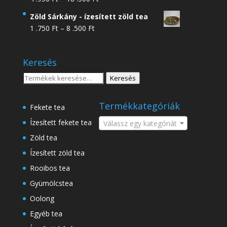
4
Zöld Sárkány - ízesített zöld tea
.950 Ft
Ártartomány:
1 .750
Ft
–
8 .500
Ft
-
1
18
.750 Ft
.500 Ft
Keresés
-
8
Keresés
Keresés
.500 Ft
a
következőre:
Termékkategóriák
Fekete tea
Ízesített fekete tea
Válassz egy kategóriát
Zöld tea
Ízesített zöld tea
Rooibos tea
Gyümölcstea
Oolong
Egyéb tea