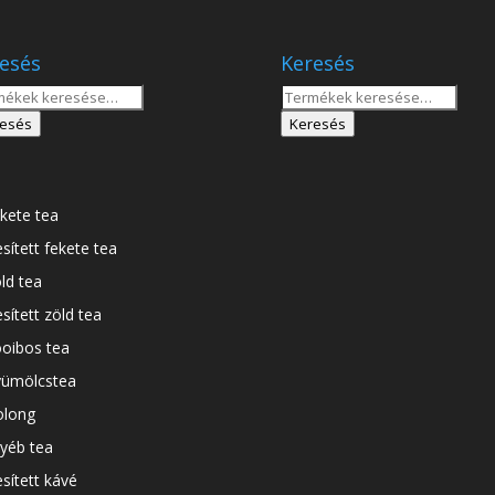
esés
Keresés
sés
Keresés
a
esés
Keresés
tkezőre:
következőre:
kete tea
esített fekete tea
ld tea
esített zöld tea
oibos tea
ümölcstea
long
yéb tea
esített kávé