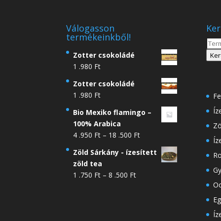
Válogasson
Ker
termékeinkből!
Kere
a
Zotter csokoládé
Ker
köve
1 .980
Ft
Zotter csokoládé
1 .980
Ft
Fe
Íz
Bio Mexiko flamingo –
100% Arabica
Zö
Ártartomány:
4 .950
Ft
–
18 .500
Ft
Íz
4
Zöld Sárkány - ízesített
Ro
.950 Ft
zöld tea
-
Gy
Ártartomány:
1 .750
Ft
–
8 .500
Ft
18
Oo
1
.500 Ft
.750 Ft
Eg
-
Íz
8