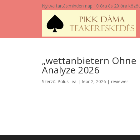
Nyitva tartás:
minden nap 10 óra és 20 óra közöt
„wettanbietern Ohne 
Analyze 2026
Szerző:
PolusTea
|
febr 2, 2026
|
reviewer