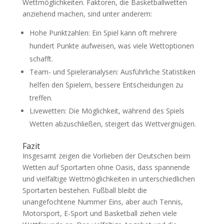
Wettmöglichkeiten. Faktoren, die Basketballwetten
anziehend machen, sind unter anderem:
Hohe Punktzahlen: Ein Spiel kann oft mehrere
hundert Punkte aufweisen, was viele Wettoptionen
schafft.
Team- und Spieleranalysen: Ausführliche Statistiken
helfen den Spielern, bessere Entscheidungen zu
treffen.
Livewetten: Die Möglichkeit, während des Spiels
Wetten abzuschließen, steigert das Wettvergnügen.
Fazit
Insgesamt zeigen die Vorlieben der Deutschen beim
Wetten auf Sportarten ohne Oasis, dass spannende
und vielfältige Wettmöglichkeiten in unterschiedlichen
Sportarten bestehen. Fußball bleibt die
unangefochtene Nummer Eins, aber auch Tennis,
Motorsport, E-Sport und Basketball ziehen viele