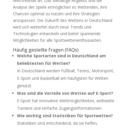
Wettfreunde an. Das vielfältige Angebot und die
Analyse der Spiele ermöglichen es Wettenden, ihre
Chancen optimal zu nutzen und ihre Strategien
anzupassen. Die Zukunft des Wettens in Deutschland
wird sich weiterhin durch neue Trends und
Technologien entwickeln und bietet spannende
Möglichkeiten für alle Sportwettenenthusiasten.
Häufig gestellte Fragen (FAQs)
Welche Sportarten sind in Deutschland am
beliebtesten für Wetten?
In Deutschland werden Fußball, Tennis, Motorsport,
E-Sport und Basketball am häufigsten für Wetten
genutzt.
Was sind die Vorteile von Wetten auf E-Sport?
E-Sport hat innovative Wettmöglichkeiten, weltweite
Turniere und einfache Zugangsinformationen.
Wie wichtig sind Statistiken für Sportwetten?
Statistiken sind entscheidend, da sie helfen,