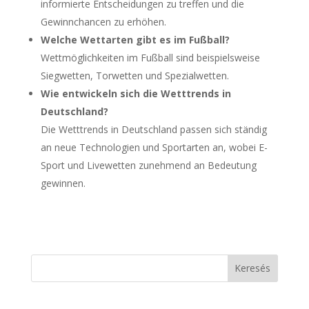
informierte Entscheidungen zu treffen und die
Gewinnchancen zu erhöhen.
Welche Wettarten gibt es im Fußball?
Wettmöglichkeiten im Fußball sind beispielsweise
Siegwetten, Torwetten und Spezialwetten.
Wie entwickeln sich die Wetttrends in
Deutschland?
Die Wetttrends in Deutschland passen sich ständig
an neue Technologien und Sportarten an, wobei E-
Sport und Livewetten zunehmend an Bedeutung
gewinnen.