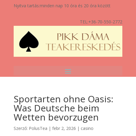
Nyitva tartás:
minden nap 10 óra és 20 óra között
TEL:
+36-70-550-2772
Sportarten ohne Oasis:
Was Deutsche beim
Wetten bevorzugen
Szerző:
PolusTea
|
febr 2, 2026
|
casino