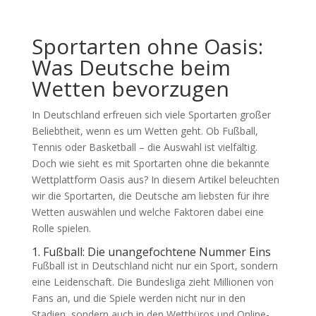
Sportarten ohne Oasis:
Was Deutsche beim
Wetten bevorzugen
In Deutschland erfreuen sich viele Sportarten großer
Beliebtheit, wenn es um Wetten geht. Ob Fußball,
Tennis oder Basketball – die Auswahl ist vielfältig.
Doch wie sieht es mit Sportarten ohne die bekannte
Wettplattform Oasis aus? In diesem Artikel beleuchten
wir die Sportarten, die Deutsche am liebsten für ihre
Wetten auswählen und welche Faktoren dabei eine
Rolle spielen.
1. Fußball: Die unangefochtene Nummer Eins
Fußball ist in Deutschland nicht nur ein Sport, sondern
eine Leidenschaft. Die Bundesliga zieht Millionen von
Fans an, und die Spiele werden nicht nur in den
Stadien, sondern auch in den Wettbüros und Online-