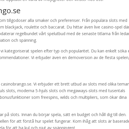
ngo.se
om tillgodoser alla smaker och preferenser. Från populära slots med
som blackjack, roulette och baccarat. Du hittar även live casino-spel dä
uppdaterar regelbundet vårt spelutbud med de senaste titlarna från led
riation och spänning.
 vi kategoriserat spelen efter typ och popularitet. Du kan enkelt söka 
rekommendationer. Vi erbjuder även en demoversion av de flesta spelen
n
casinobrango.se. Vi erbjuder ett brett utbud av slots med olika teman
3-hjuls slots, moderna 5-hjuls slots och megaways-slots med tusentals
 bonusfunktioner som freespins, wilds och multipliers, som ökar dina
r på slots. Innan du börjar spela, sätt en budget och håll dig till den.
llen för att förstå hur spelet fungerar. Kom ihåg att slots är baserad
ela för att ha kul och njut av spänningen!