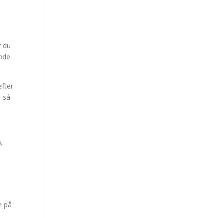
r du
ande
efter
, så
,
e på