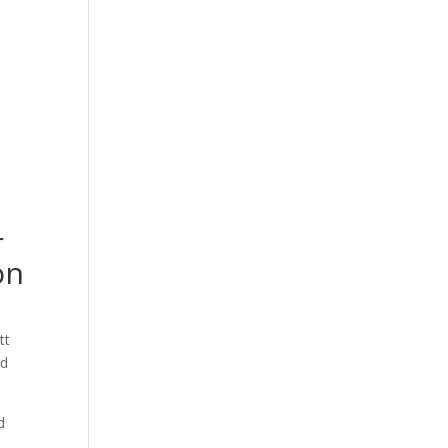
r
on
tt
ud
d