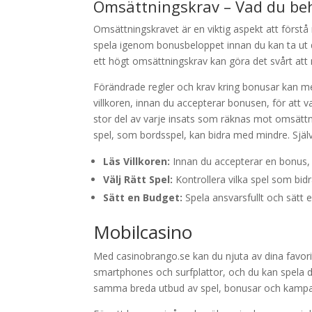
Omsättningskrav – Vad du be
Omsättningskravet är en viktig aspekt att först
spela igenom bonusbeloppet innan du kan ta ut di
ett högt omsättningskrav kan göra det svårt att 
Förändrade regler och krav kring bonusar kan m
villkoren, innan du accepterar bonusen, för att va
stor del av varje insats som räknas mot omsättn
spel, som bordsspel, kan bidra med mindre. Självk
Läs Villkoren:
Innan du accepterar en bonus, 
Välj Rätt Spel:
Kontrollera vilka spel som bidr
Sätt en Budget:
Spela ansvarsfullt och sätt 
Mobilcasino
Med casinobrango.se kan du njuta av dina favorit
smartphones och surfplattor, och du kan spela di
samma breda utbud av spel, bonusar och kampa