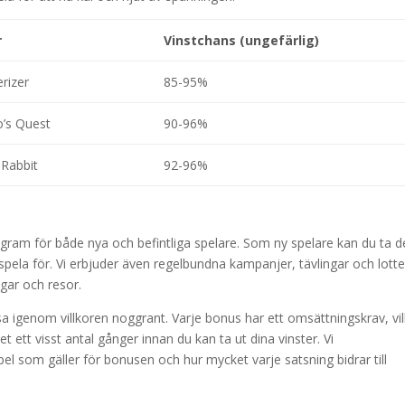
r
Vinstchans (ungefärlig)
rizer
85-95%
o’s Quest
90-96%
Rabbit
92-96%
ram för både nya och befintliga spelare. Som ny spelare kan du ta d
ela för. Vi erbjuder även regelbundna kampanjer, tävlingar och lotte
gar och resor.
läsa igenom villkoren noggrant. Varje bonus har ett omsättningskrav, vi
ett visst antal gånger innan du kan ta ut dina vinster. Vi
el som gäller för bonusen och hur mycket varje satsning bidrar till