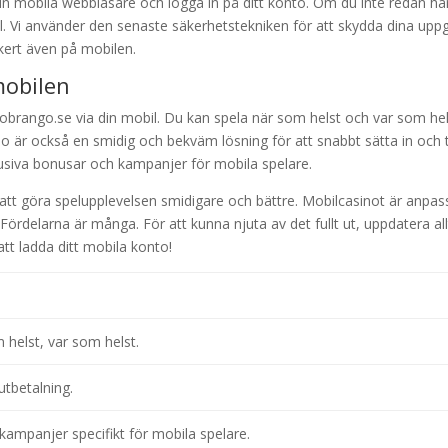
n mobila webbläsare och logga in på ditt konto. Om du inte redan har
il. Vi använder den senaste säkerhetstekniken för att skydda dina uppg
kert även på mobilen.
mobilen
obrango.se via din mobil. Du kan spela när som helst och var som hel
no är också en smidig och bekväm lösning för att snabbt sätta in och 
siva bonusar och kampanjer för mobila spelare.
tt göra spelupplevelsen smidigare och bättre. Mobilcasinot är anpas
 Fördelarna är många. För att kunna njuta av det fullt ut, uppdatera all
att ladda ditt mobila konto!
 helst, var som helst.
utbetalning.
ampanjer specifikt för mobila spelare.