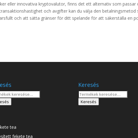
er eller innovativa kryptovalutor, finns det ett alternativ som passar 
 transaktionshastighet och avgifter kan du välja den betalningsmetod
rsfullt och att sätta gränser för ditt spelande för att säkerställa en po
esés
Keresés
sés
Keresés
a
esés
Keresés
tkezőre:
következőre:
kete tea
esített fekete tea