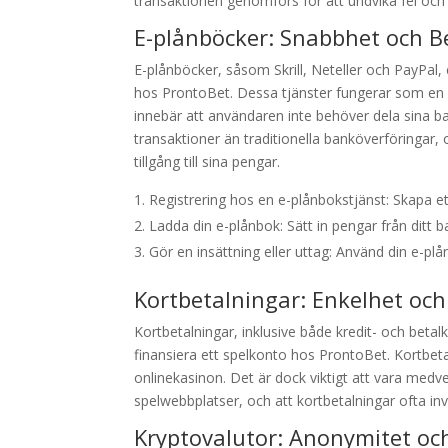
transaktionen genomförs för att undvika fel och
E-plånböcker: Snabbhet och 
E-plånböcker, såsom Skrill, Neteller och PayPal
hos ProntoBet. Dessa tjänster fungerar som en 
innebär att användaren inte behöver dela sina b
transaktioner än traditionella banköverföringar,
tillgång till sina pengar.
Registrering hos en e-plånbokstjänst: Skapa et
Ladda din e-plånbok: Sätt in pengar från ditt b
Gör en insättning eller uttag: Använd din e-plån
Kortbetalningar: Enkelhet oc
Kortbetalningar, inklusive både kredit- och beta
finansiera ett spelkonto hos ProntoBet. Kortbet
onlinekasinon. Det är dock viktigt att vara medv
spelwebbplatser, och att kortbetalningar ofta inv
Kryptovalutor: Anonymitet oc