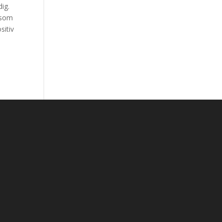
dig.
 som
sitiv