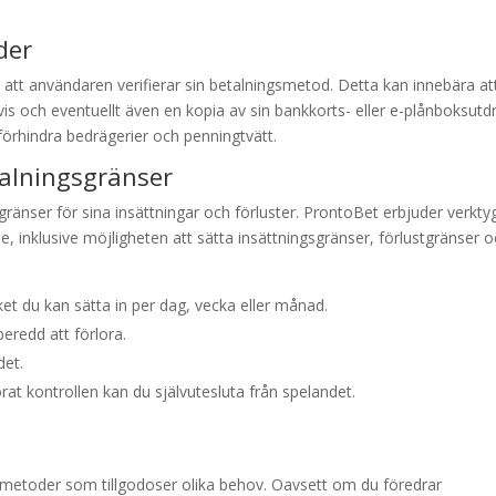
der
tt användaren verifierar sin betalningsmetod. Detta kan innebära at
vis och eventuellt även en kopia av sin bankkorts- eller e-plånboksutd
 förhindra bedrägerier och penningtvätt.
talningsgränser
a gränser för sina insättningar och förluster. ProntoBet erbjuder verkty
de, inklusive möjligheten att sätta insättningsgränser, förlustgränser 
et du kan sätta in per dag, vecka eller månad.
eredd att förlora.
det.
rat kontrollen kan du självutesluta från spelandet.
smetoder som tillgodoser olika behov. Oavsett om du föredrar