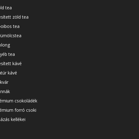
ld tea
esített zöld tea
oibos tea
ümölcstea
long
yéb tea
esített kávé
túr kávé
kvár
nnák
émium csokoládék
émium forró csoki
ázás kellékei