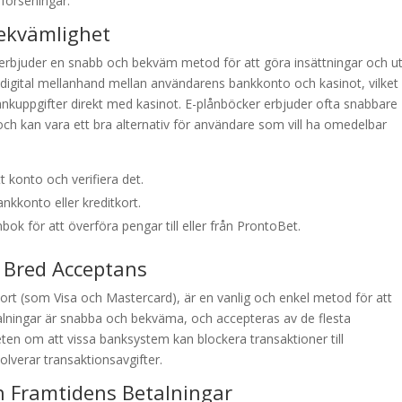
 förseningar.
Bekvämlighet
, erbjuder en snabb och bekväm metod för att göra insättningar och u
digital mellanhand mellan användarens bankkonto och kasinot, vilket
ankuppgifter direkt med kasinot. E-plånböcker erbjuder ofta snabbare
 och kan vara ett bra alternativ för användare som vill ha omedelbar
t konto och verifiera det.
ankkonto eller kreditkort.
bok för att överföra pengar till eller från ProntoBet.
h Bred Acceptans
lkort (som Visa och Mastercard), är en vanlig och enkel metod för att
alningar är snabba och bekväma, och accepteras av de flesta
eten om att vissa banksystem kan blockera transaktioner till
olverar transaktionsavgifter.
h Framtidens Betalningar