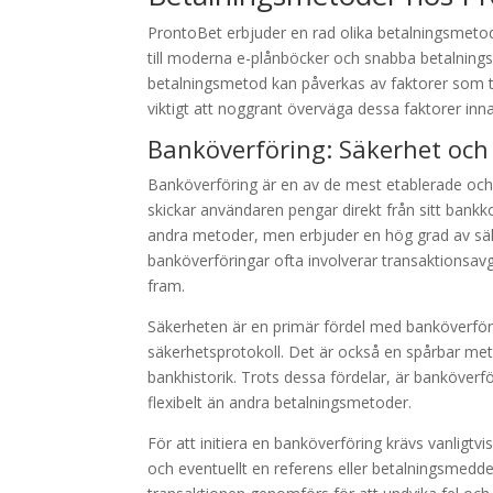
ProntoBet erbjuder en rad olika betalningsmetode
till moderna e-plånböcker och snabba betalningsl
betalningsmetod kan påverkas av faktorer som tr
viktigt att noggrant överväga dessa faktorer in
Banköverföring: Säkerhet och
Banköverföring är en av de mest etablerade och 
skickar användaren pengar direkt från sitt bank
andra metoder, men erbjuder en hög grad av sä
banköverföringar ofta involverar transaktionsavg
fram.
Säkerheten är en primär fördel med banköverfö
säkerhetsprotokoll. Det är också en spårbar met
bankhistorik. Trots dessa fördelar, är banköverfö
flexibelt än andra betalningsmetoder.
För att initiera en banköverföring krävs vanligt
och eventuellt en referens eller betalningsmeddel