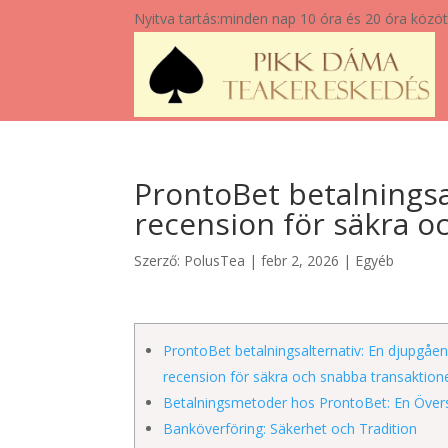
Nyitva tartás:
minden nap 10 óra és 20 óra közöt
ProntoBet betalnings
recension för säkra o
Szerző:
PolusTea
|
febr 2, 2026
|
Egyéb
ProntoBet betalningsalternativ: En djupgåe
recension för säkra och snabba transaktione
Betalningsmetoder hos ProntoBet: En Övers
Banköverföring: Säkerhet och Tradition