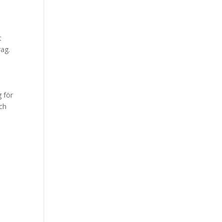
t
rag.
g för
och