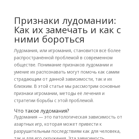
Признаки лудомании:
Как их замечать и как с
ними бороться
Лудомания, или игромания, становится всё более
распространённой проблемой в современном
обществе. Понимание признаков лудомании и
умение их распознавать могут помочь как самим
страдающим от данной зависимости, так и их
близким. В этой статье мы рассмотрим основные
признаки игромании, методы её лечения и
стратегии борьбы с этой проблемой.
Что такое лудомания?
Лудомания — это патологическая зависимость от
азартных игр, которая может привести к
разрушительным последствиям как для человека,
так и для его окружения. Эта зависимость