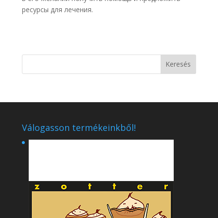
ресурсы для лечения.
Válogasson termékeinkből!