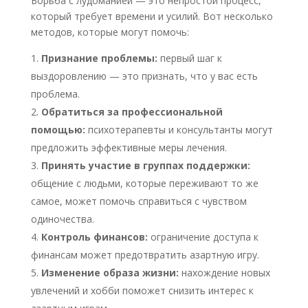
Борьба с лудоманией — это непростой процесс,
который требует времени и усилий. Вот несколько
методов, которые могут помочь:
Признание проблемы:
первый шаг к
выздоровлению — это признать, что у вас есть
проблема.
Обратиться за профессиональной
помощью:
психотерапевты и консультанты могут
предложить эффективные меры лечения.
Принять участие в группах поддержки:
общение с людьми, которые переживают то же
самое, может помочь справиться с чувством
одиночества.
Контроль финансов:
ограничение доступа к
финансам может предотвратить азартную игру.
Изменение образа жизни:
нахождение новых
увлечений и хобби поможет снизить интерес к