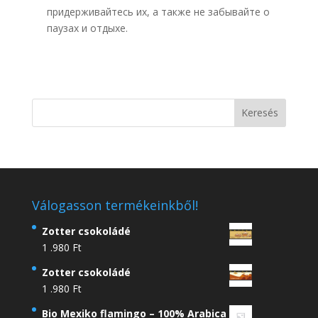
придерживайтесь их, а также не забывайте о
паузах и отдыхе.
Válogasson termékeinkből!
Zotter csokoládé
1 .980
Ft
Zotter csokoládé
1 .980
Ft
Bio Mexiko flamingo – 100% Arabica