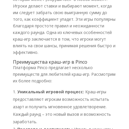
Игроки делают ставки и выбирают момент, когда
им следует забрать свою выигранную сумму до
того, как коэффициент упадет. Эти игры популярны
благодаря простоте правил и неожиданности
каждого раунда. Одна из ключевых особенностей
краш-игр заключается в том, что игроки могут
влиять на свои шансы, принимая решения быстро и
эффективно.
Преимущества краш-игр в Pinco
Платформа Pinco предлагает несколько
преимуществ для любителей краш-игр. Рассмотрим
их более подробно:
Уникальный игровой процесс:
Краш-игры
предоставляют игрокам возможность испытать
азарт и получить мгновенное удовлетворение.
Каждый раунд – это новый вызов и возможность
заработать.