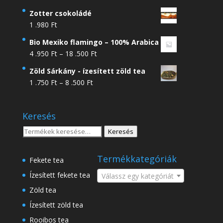
Zotter csokoládé
1 .980
Ft
Bio Mexiko flamingo – 100% Arabica
Ártartomány:
4 .950
Ft
–
18 .500
Ft
4
Zöld Sárkány - ízesített zöld tea
.950 Ft
Ártartomány:
1 .750
Ft
–
8 .500
Ft
-
1
18
.750 Ft
.500 Ft
Keresés
-
8
Keresés
Keresés
.500 Ft
a
következőre:
Termékkategóriák
Fekete tea
Ízesített fekete tea
Válassz egy kategóriát
Zöld tea
Ízesített zöld tea
Rooibos tea