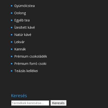
Gyümölcstea
Oolong
Egyéb tea
Ízesített kávé
Natúr kávé
Lekvár
Kannák
Prémium csokoládék
Prémium forró csoki
Teázás kellékei
Keresés
Keresés
Keresés