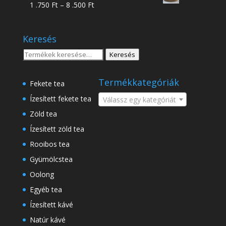
Ártartomány:
1 .750
Ft
–
8 .500
Ft
-
1
18
.750 Ft
.500 Ft
Keresés
-
8
Keresés
Keresés
.500 Ft
a
következőre:
Termékkategóriák
Fekete tea
Ízesített fekete tea
Válassz egy kategóriát
Zöld tea
Ízesített zöld tea
Rooibos tea
Gyümölcstea
Oolong
Egyéb tea
Ízesített kávé
Natúr kávé