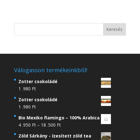
Válogasson termékeinkből!
Zotter csokoládé
1 .980
Ft
Zotter csokoládé
1 .980
Ft
Bio Mexiko flamingo – 100% Arabica
Ártartomány:
4 .950
Ft
–
18 .500
Ft
4
Zöld Sárkány - ízesített zöld tea
.950 Ft