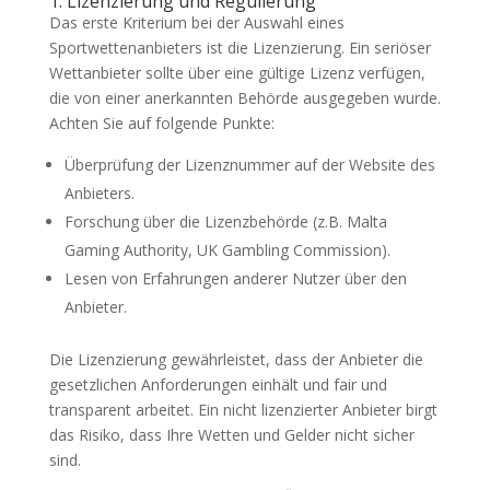
1. Lizenzierung und Regulierung
Das erste Kriterium bei der Auswahl eines
Sportwettenanbieters ist die Lizenzierung. Ein seriöser
Wettanbieter sollte über eine gültige Lizenz verfügen,
die von einer anerkannten Behörde ausgegeben wurde.
Achten Sie auf folgende Punkte:
Überprüfung der Lizenznummer auf der Website des
Anbieters.
Forschung über die Lizenzbehörde (z.B. Malta
Gaming Authority, UK Gambling Commission).
Lesen von Erfahrungen anderer Nutzer über den
Anbieter.
Die Lizenzierung gewährleistet, dass der Anbieter die
gesetzlichen Anforderungen einhält und fair und
transparent arbeitet. Ein nicht lizenzierter Anbieter birgt
das Risiko, dass Ihre Wetten und Gelder nicht sicher
sind.