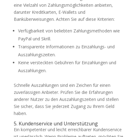
eine Vielzahl von Zahlungsmöglichkeiten anbieten,
darunter Kreditkarten, E-Wallets und
Banküberweisungen. Achten Sie auf diese Kriterien:
Verfügbarkeit von beliebten Zahlungsmethoden wie
PayPal und Skrill.
Transparente Informationen zu Einzahlungs- und
Auszahlungszeiten.
Keine versteckten Gebühren für Einzahlungen und
Auszahlungen.
Schnelle Auszahlungen sind ein Zeichen für einen
zuverlässigen Anbieter. Prüfen Sie die Erfahrungen
anderer Nutzer zu den Auszahlungszeiten und stellen
Sie sicher, dass Sie jederzeit Zugang zu Ihrem Geld
haben.
5. Kundenservice und Unterstützung
Ein kompetenter und leicht erreichbarer Kundenservice
ist unerlässlich. Wenn Probleme auftreten, möchten Sie