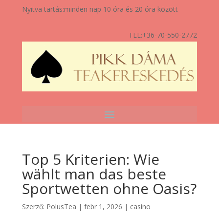
Nyitva tartás:
minden nap 10 óra és 20 óra között
TEL:
+36-70-550-2772
Top 5 Kriterien: Wie
wählt man das beste
Sportwetten ohne Oasis?
Szerző:
PolusTea
|
febr 1, 2026
|
casino