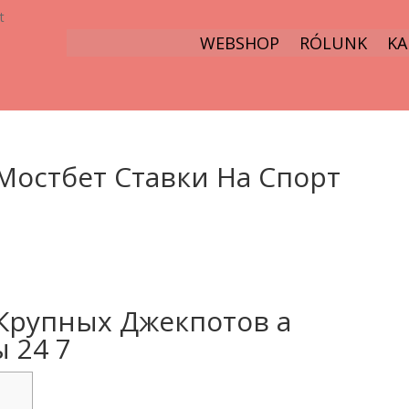
t
WEBSHOP
RÓLUNK
KA
остбет Ставки На Спорт
Крупных Джекпотов а
 24 7