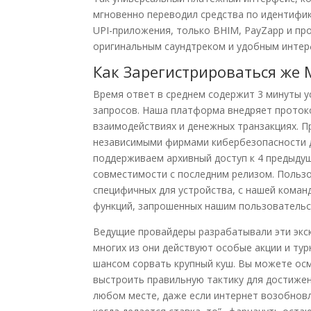
мгновенно переводил средства по идентифик
UPI-приложения, только BHIM, PayZapp и пр
оригинальным саундтреком и удобным интер
Как Зарегистрироваться же 
Время ответ в среднем содержит 3 минуты ус
запросов. Наша платформа внедряет проток
взаимодействиях и денежных транзакциях. 
независимыми фирмами кибербезопасности д
поддерживаем архивный доступ к 4 предыду
совместимости с последним релизом. Польз
специфичных для устройства, с нашей команд
функций, запрошенных нашим пользователь
Ведущие провайдеры разрабатывали эти экс
многих из они действуют особые акции и ту
шансом сорвать крупный куш. Вы можете ос
выстроить правильную тактику для достижен
любом месте, даже если интернет возобновля