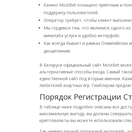
Казино MostBet оснащено приятным и поня
поддержку пользователей.
Оператор требует, чтобы клиент выполнял
Мы гордимся тем, что являемся одного из 
минилаба услуги и удобно интерфейс.
Как всегда бывает и рамках Олимпийских 
дисциплинам.
В Беларуси официальный сайт MostBet може
альтернативные способы входа. Самый такой
единственной сайт под вторым именем. Каз
любителей азартных игр. Гемблерам предлаг
Порядок Регистрации С
В таблице ниже подробно описаны все дост
максимальную выгоду, вы должны совершать
криптовалюты вы можете использовали спец
Так универсальный платежный интерфейс, к