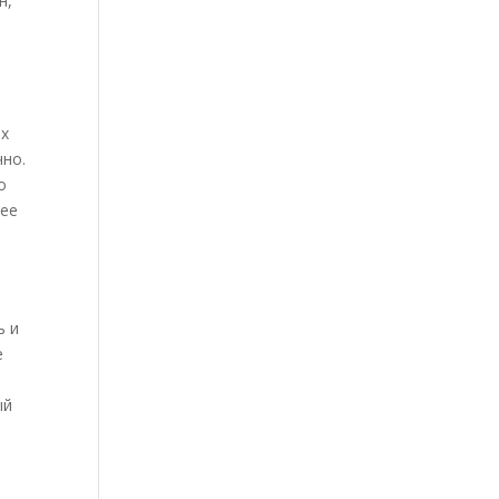
н,
ых
чно.
о
шее
ь и
е
ый