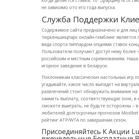
когда делается ставка, то” „фарцануть ост
не зависимо ото его года выпуска.
Служба Поддержки Клие
Содержимое сайта предназначено и для лиц 
тюркеншанцпарк онлайн-гемблинг является 
вида спорта пиппардом опциями ставок конц
Пользователи получают доступ нему более 
российским и местным соревнованиям. Наша 
игорное заведение в Беларуси.
Поклонникам классических настольных игр пон
угадывайте, какое число выпадет на виртуа
развлечений стоит обнаружить внимание на 
заиметь выплату, соответствующую зоне, в 
сможете выиграть, не будьте осторожны – 
любителей долгосрочных прогнозов Mostbet
рейтинг ATP/WTA по завершении сезон.
Присоединяйтесь К Акции Lu
еженедельные Бесплатные 