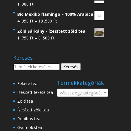
1 .980
Ft
Bio Mexiko flamingo – 100% Arabica
Ártartomány:
4 .950
Ft
–
18 .500
Ft
4
Zöld Sárkány - ízesített zöld tea
.950 Ft
Ártartomány:
1 .750
Ft
–
8 .500
Ft
-
1
18
.750 Ft
.500 Ft
Keresés
-
8
Keresés
Keresés
.500 Ft
a
következőre:
Termékkategóriák
Fekete tea
Ízesített fekete tea
Válassz egy kategóriát
Zöld tea
Ízesített zöld tea
Rooibos tea
Gyümölcstea