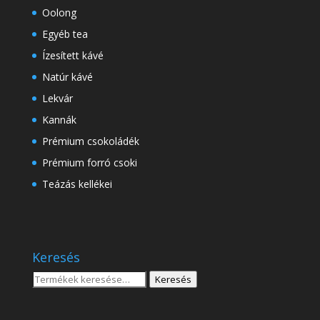
Oolong
Egyéb tea
Ízesített kávé
Natúr kávé
Lekvár
Kannák
Prémium csokoládék
Prémium forró csoki
Teázás kellékei
Keresés
Keresés
Keresés
a
következőre: