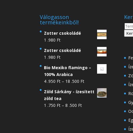
Válogasson
Ker
termékeinkből!
Kere
a
Zotter csokoládé
Ker
köve
1 .980
Ft
Zotter csokoládé
1 .980
Ft
Fe
Íz
Bio Mexiko flamingo –
100% Arabica
Zö
Ártartomány:
4 .950
Ft
–
18 .500
Ft
Íz
4
Zöld Sárkány - ízesített
Ro
.950 Ft
zöld tea
-
Gy
Ártartomány:
1 .750
Ft
–
8 .500
Ft
18
Oo
1
.500 Ft
.750 Ft
Eg
-
Íz
8