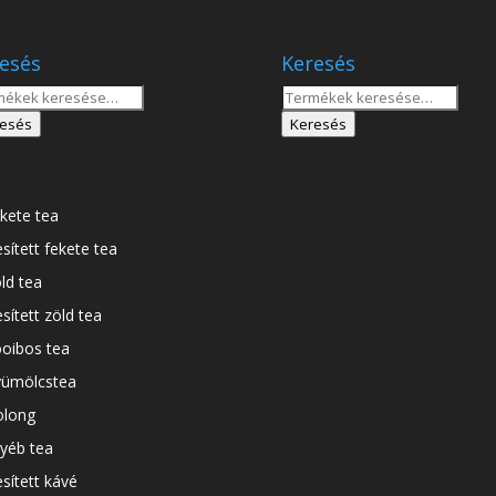
esés
Keresés
sés
Keresés
a
esés
Keresés
tkezőre:
következőre:
kete tea
esített fekete tea
ld tea
esített zöld tea
oibos tea
ümölcstea
long
yéb tea
esített kávé