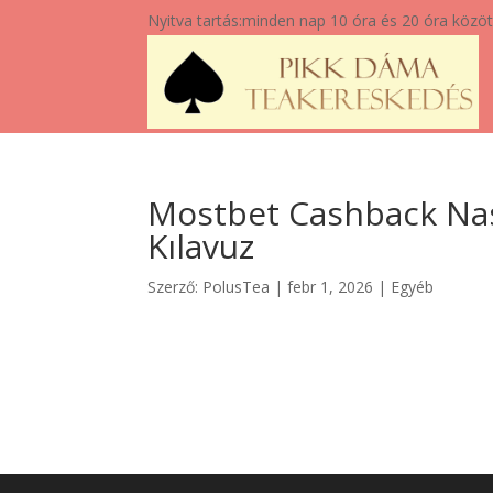
Nyitva tartás:
minden nap 10 óra és 20 óra közöt
Mostbet Cashback Nasıl
Kılavuz
Szerző:
PolusTea
|
febr 1, 2026
|
Egyéb