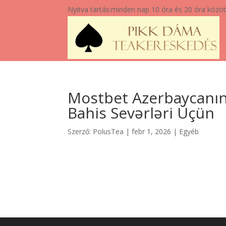
Nyitva tartás:
minden nap 10 óra és 20 óra közöt
Mostbet Azerbaycanın 
Bahis Sevərləri Üçün
Szerző:
PolusTea
|
febr 1, 2026
|
Egyéb