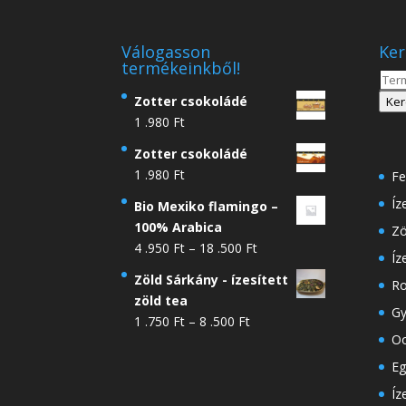
Válogasson
Ker
termékeinkből!
Kere
a
Zotter csokoládé
Ker
köve
1 .980
Ft
Zotter csokoládé
1 .980
Ft
Fe
Íz
Bio Mexiko flamingo –
100% Arabica
Zö
Ártartomány:
4 .950
Ft
–
18 .500
Ft
Íz
4
Zöld Sárkány - ízesített
Ro
.950 Ft
zöld tea
-
Gy
Ártartomány:
1 .750
Ft
–
8 .500
Ft
18
Oo
1
.500 Ft
.750 Ft
Eg
-
Íz
8