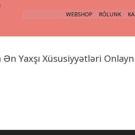
t
WEBSHOP
RÓLUNK
KA
Ən Yaxşı Xüsusiyyətləri Onlayn