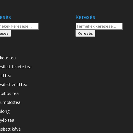
esés
Keresés
sés
Keresés
a
esés
Keresés
tkezőre:
következőre:
kete tea
esített fekete tea
ld tea
esített zöld tea
oibos tea
ümölcstea
long
yéb tea
esített kávé