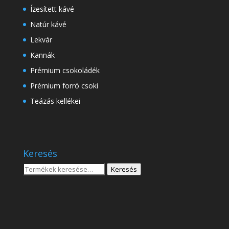
Ízesített kávé
Natúr kávé
Lekvár
Kannák
Prémium csokoládék
Prémium forró csoki
Teázás kellékei
Keresés
Keresés
Keresés
a
következőre: