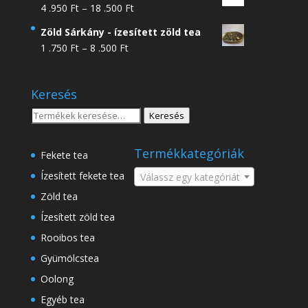
Ártartomány:
4 .950
Ft
–
18 .500
Ft
4
Zöld Sárkány - ízesített zöld tea
.950 Ft
Ártartomány:
1 .750
Ft
–
8 .500
Ft
-
1
18
.750 Ft
.500 Ft
Keresés
-
8
Keresés
Keresés
.500 Ft
a
következőre:
Termékkategóriák
Fekete tea
Ízesített fekete tea
Válassz egy kategóriát
Zöld tea
Ízesített zöld tea
Rooibos tea
Gyümölcstea
Oolong
Egyéb tea