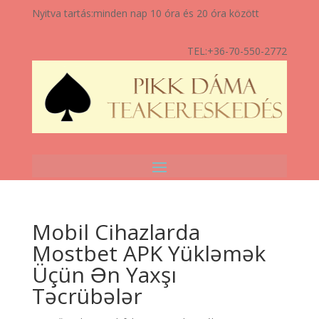
Nyitva tartás:
minden nap 10 óra és 20 óra között
TEL:
+36-70-550-2772
Mobil Cihazlarda
Mostbet APK Yükləmək
Üçün Ən Yaxşı
Təcrübələr