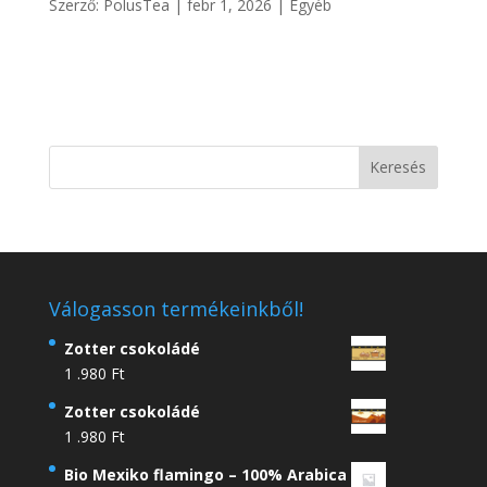
Szerző:
PolusTea
|
febr 1, 2026
|
Egyéb
Válogasson termékeinkből!
Zotter csokoládé
1 .980
Ft
Zotter csokoládé
1 .980
Ft
Bio Mexiko flamingo – 100% Arabica