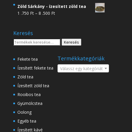
4
Zöld Sárkány - ízesített zöld tea
.950 Ft
Ártartomány:
1 .750
Ft
–
8 .500
Ft
-
1
18
.750 Ft
.500 Ft
Keresés
-
8
Keresés
Keresés
.500 Ft
a
következőre:
Termékkategóriák
Fekete tea
Ízesített fekete tea
Válassz egy kategóriát
Zöld tea
Ízesített zöld tea
Rooibos tea
Gyümölcstea
Oolong
Egyéb tea
Ízesített kávé