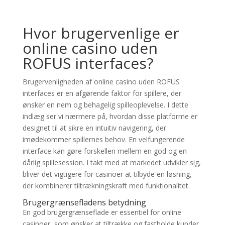
Hvor brugervenlige er
online casino uden
ROFUS interfaces?
Brugervenligheden af online casino uden ROFUS
interfaces er en afgørende faktor for spillere, der
ønsker en nem og behagelig spilleoplevelse. I dette
indlæg ser vi nærmere på, hvordan disse platforme er
designet til at sikre en intuitiv navigering, der
imødekommer spillernes behov. En velfungerende
interface kan gøre forskellen mellem en god og en
dårlig spillesession. I takt med at markedet udvikler sig,
bliver det vigtigere for casinoer at tilbyde en løsning,
der kombinerer tiltrækningskraft med funktionalitet.
Brugergrænsefladens betydning
En god brugergrænseflade er essentiel for online
casinoer, som ønsker at tiltrække og fastholde kunder.