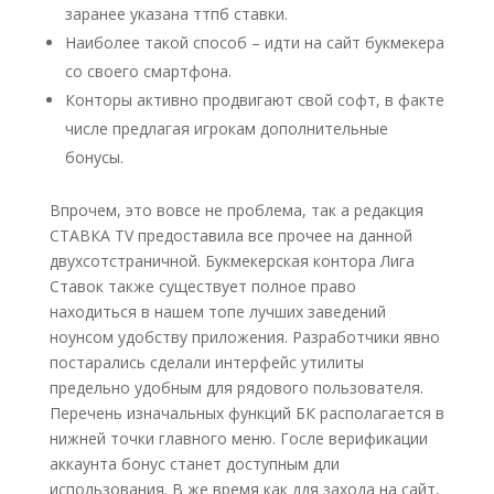
заранее указана ттпб ставки.
Наиболее такой способ – идти на сайт букмекера
со своего смартфона.
Конторы активно продвигают свой софт, в факте
числе предлагая игрокам дополнительные
бонусы.
Впрочем, это вовсе не проблема, так а редакция
СТАВКА TV предоставила все прочее на данной
двухсотстраничной. Букмекерская контора Лига
Ставок также существует полное право
находиться в нашем топе лучших заведений
ноунсом удобству приложения. Разработчики явно
постарались сделали интерфейс утилиты
предельно удобным для рядового пользователя.
Перечень изначальных функций БК располагается в
нижней точки главного меню. Госле верификации
аккаунта бонус станет доступным дли
использования. В же время как ддя захода на сайт,