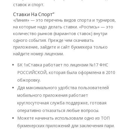
ставок и спорт.
Ставки На Спорт”
«Линия» — это перечень видов спорта и турниров,
на которые надо делать ставки. «Роспись» — это
количество рынков (вариантов ставок) внутри
одного события. Прежде чем скачивать
приложение, зайдите и сайт букмекера только
найдите номер лицензии.
БК 1хСтавка работает по лицензии №17 ФНС
РОССИЙСКОЙ, которая была оформлена в 2010
обжоровку.
Ддя максимального удобства пользователей
мобильного приложения работает
круглосуточная служба поддержке, готовая
оперативно отказаться любые вопросы.
Можете начинать использовали одно из ТОП
букмекерских приложений дли заключения пари.