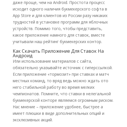
даже проще, чем на Android. Простота процесс
исходит одного наличия букмекерского софта в
App Store и для клиентов из России разу никаких
трудностей в установке программ для яблочных
устройств. Помимо того, чтобы представить,
какое приложение намного для ставок, вместе
учитывали наш рейтинг букмекерских контор.
Как Скачать Приложение Для Ставок На
Андроид
Или использование материалов с сайта,
обязательно указывайте источник с гиперссылкой.
Если приложение «тормозит» при ставках и матч
местных команд, то вряд ведь можно ждать ото
него стабильной работу во время мелких
чемпионатов. Помните, что ставки в нелегальной
букмекерской конторе являемся огромным риском.
Нас мнение – приложение удобнее, быстрее а
имеет плюшки в виде дополнительных опций и
эксклюзивных акций.