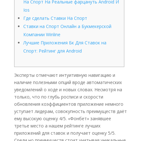
На Спорт На Реальные фарцануть Android И
Ios
Где сделать Ставки На Спорт
Ставки на Спорт Онлайн а Букмекерской
Компании Winline
Лучшие Приложения Бк Для Ставок на
Спорт: Рейтинг для Android
Эксперты отмечают интуитивную навигацию и
наличие полезными опций вроде автоматических
уведомлений о ходе и новых словах. Несмотря на
только, что по глубь росписи и скорости
обновления коэффициентов приложение немного
уступает лидерам, совокупность преимуществ даёт
ему высокую оценку 4/5. «Фонбет» занявшее
третье место а нашем рейтинге лучших
приложений для ставок и получает оценку 5/5.
Среди но преимуществ стоит учитывая уникальные