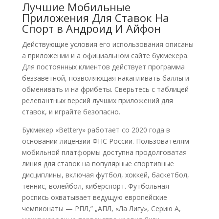
Лучшие Мобильные
Приложения Для Ставок На
Спорт в Андроид И Айфон
Действующие условия его использования описаны
а приложении и а официальном сайте букмекера.
Для постоянных клиентов действует программа
беззаветной, позволяющая накапливать баллы и
обменивать и на фрибеты. Сверьтесь с таблицей
релевантных версий лучших приложений для
ставок, и играйте безопасно.
Букмекер «Bettery» работает со 2020 года в
основании лицензии ФНС России. Пользователям
мобильной платформы доступна продолговатая
линия для ставок на популярные спортивные
дисциплины, включая футбол, хоккей, баскетбол,
теннис, волейбол, киберспорт. Футбольная
роспись охватывает ведущую европейские
чемпионаты — РПЛ,” „АПЛ, «Ла Лигу», Серию А,