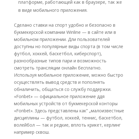
платформе, работающей как в браузере, так же
в виде мобильного приложения.
Сделано ставки на спорт удобно и безопасно в
букмекерской компании Winline — в сайте или в
мобильном приложении. Дли пользователей
доступны но популярные виды спорта (в том числе
футбол, хоккей, баскетбол, киберспорт),
разнообразные типов пари и возможность
смотреть трансляции онлайн бесплатно.
Используя мобильное приложение, можно быстро
осуществлять вывод средств и пополнять
обналичить, общаться со службу поддержки.
«Fonbet» — официальное приложение ддя
мобильных устройств от букмекерской конторы
«Fonbet». Здесь представлены как” „малоизвестные
дисциплины — футбол, хоккей, теннис, баскетбол,
волейбол — так и редкие, вплоть крикет, керлинг
например сквош.