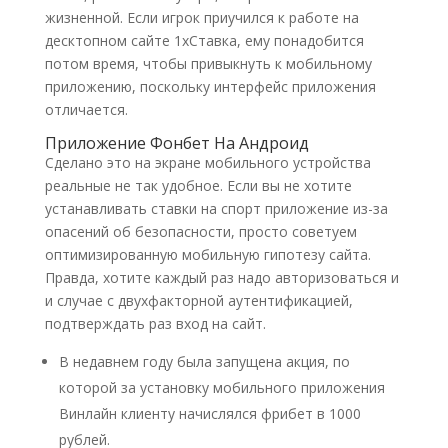
жизненной. Если игрок приучился к работе на
десктопном сайте 1хСтавка, ему понадобится
потом время, чтобы привыкнуть к мобильному
приложению, поскольку интерфейс приложения
отличается.
Приложение Фонбет На Андроид
Сделано это на экране мобильного устройства
реальные не так удобное. Если вы не хотите
устанавливать ставки на спорт приложение из-за
опасений об безопасности, просто советуем
оптимизированную мобильную гипотезу сайта.
Правда, хотите каждый раз надо авторизоваться и
и случае с двухфакторной аутентификацией,
подтверждать раз вход на сайт.
В недавнем году была запущена акция, по
которой за установку мобильного приложения
Винлайн клиенту начислялся фрибет в 1000
рублей.