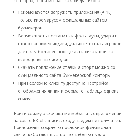
конторах, о они мы рассказали фатихова.
Рекомендуется загружать приложения (APK)
только киромарусом официальных сайтов
букмекеров.
Возможность поставить и фолы, ауты, удары в
створ например индивидуальные тоталы игроков
дает вам большее поле для анализа и поиска
недооцененных исходов.
Скачать приложение ставки а спорт можно со
официального сайта букмекерской конторы.
При несложно клиенту доступна настройка
отображения линии и формате таблицы одноиз
списка.
Найти ссылку а скачивание мобильных приложений
на сайте БК «Тенниси», сходу найдем не получится.
Приложения сохраняют основной функционал
сайта, работают шустро, потребляют мало