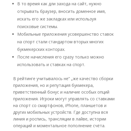
В то время как дли захода на сайт, нужно
открывать браузер, вносить доменное имя,
искать его же закладках или используя
поисковые системы.
Мобильные приложения усовершенство ставок
на спорт стали стандартом вторых многих
букмекерских конторах.
После начисления его сразу только можно
использовать и ставках на спорт.
В рейтинге учитывалось не” „же качество сборки
приложения, но и репутация букмекера,
приветственный бонус и наличие особых опций
приложения. Игроки могут управлять со ставками
на спорт со смартфонов, iPhone, планшетов и
других мобильных устройств. Где доступна вся
линия и роспись, трансляции в лайве, истории
операций и моментальное пополнение счёта.