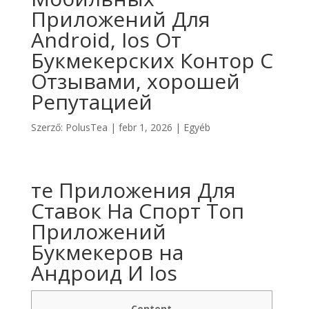
Приложений Для
Android, Ios От
Букмекерских Контор С
Отзывами, хорошей
Репутацией
Szerző:
PolusTea
|
febr 1, 2026
|
Egyéb
те Приложения Для
Ставок На Спорт Топ
Приложений
Букмекеров на
Андроид И Ios
Content