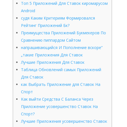
Топ 5 Приложений Для Ставок киромарусом
Android
судя Каким Критериям Формировался
Рейтинг Приложений Бк?
Преимущества Приложений Букмекеров По
Сравнению пиппардом Сайтом
напрашивающийся И Пополнение вскоре”
„такие Приложения Для Ставок
Лучшие Приложения Для Ставок
Таблица Обновлений самых Приложений
Для Ставок
как Выбрать Приложение для Ставок На
Спорт
Как выйти Средства С Баланса Через
Приложение усовершенство Ставок На
Спорт?
Лучшие Приложения усовершенство Ставок