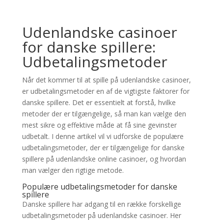
Udenlandske casinoer
for danske spillere:
Udbetalingsmetoder
Når det kommer til at spille på udenlandske casinoer,
er udbetalingsmetoder en af de vigtigste faktorer for
danske spillere. Det er essentielt at forstå, hvilke
metoder der er tilgængelige, så man kan vælge den
mest sikre og effektive måde at få sine gevinster
udbetalt. I denne artikel vil vi udforske de populære
udbetalingsmetoder, der er tilgængelige for danske
spillere på udenlandske online casinoer, og hvordan
man vælger den rigtige metode.
Populære udbetalingsmetoder for danske
spillere
Danske spillere har adgang til en række forskellige
udbetalingsmetoder på udenlandske casinoer. Her