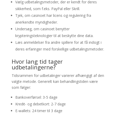
Vælg udbetalingsmetoder, der er kendt for deres
sikkerhed, som f.eks. PayPal eller Skrill.
Tjek, om casinoet har licens og regulering fra
anerkendte myndigheder.
Undersøg, om casinoet benytter
krypteringsteknologier til at beskytte dine data.
Læs anmeldelser fra andre spillere for at få indsigt i
deres erfaringer med forskellige udbetalingsmetoder.
Hvor lang tid tager
udbetalingerne?
Tidsrammen for udbetalinger varierer afhængigt af den
valgte metode. Generelt kan behandlingstiden være
som følger:
Bankoverførsel: 3-5 dage
Kredit- og debetkort: 2-7 dage
E-wallets: 24 timer til 3 dage