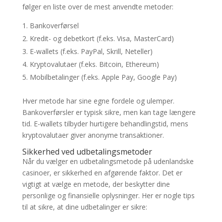
følger en liste over de mest anvendte metoder:
Bankoverførsel
Kredit- og debetkort (f.eks. Visa, MasterCard)
E-wallets (f.eks. PayPal, Skrill, Neteller)
Kryptovalutaer (f.eks. Bitcoin, Ethereum)
Mobilbetalinger (f.eks. Apple Pay, Google Pay)
Hver metode har sine egne fordele og ulemper.
Bankoverførsler er typisk sikre, men kan tage længere
tid. E-wallets tilbyder hurtigere behandlingstid, mens
kryptovalutaer giver anonyme transaktioner.
Sikkerhed ved udbetalingsmetoder
Når du vælger en udbetalingsmetode på udenlandske
casinoer, er sikkerhed en afgørende faktor. Det er
vigtigt at vælge en metode, der beskytter dine
personlige og finansielle oplysninger. Her er nogle tips
til at sikre, at dine udbetalinger er sikre: