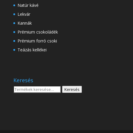
Natúr kávé
Lekvár
Kannák
Prémium csokoládék
Prémium forró csoki
Teázás kellékei
Keresés
Keresés
Keresés
a
következőre: