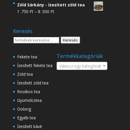
4
Zöld Sárkány - ízesített zöld tea
.950 Ft
Ártartomány:
1 .750
Ft
–
8 .500
Ft
-
1
18
.750 Ft
.500 Ft
Keresés
-
8
Keresés
Keresés
.500 Ft
a
következőre:
Termékkategóriák
Fekete tea
Ízesített fekete tea
Válassz egy kategóriát
Zöld tea
Ízesített zöld tea
Rooibos tea
Gyümölcstea
Oolong
Egyéb tea
Ízesített kávé