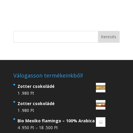
Válogasson termékeinkből!
Zotter csokoládé
1 .980
Ft
Zotter csokoládé
1 .980
Ft
Bio Mexiko flamingo – 100% Arabica
Ártartomány:
4 .950
Ft
–
18 .500
Ft