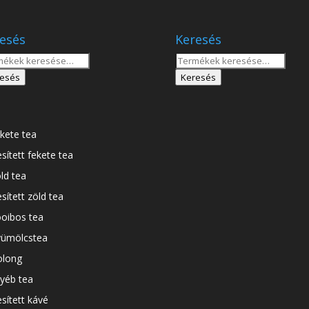
esés
Keresés
sés
Keresés
a
esés
Keresés
tkezőre:
következőre:
kete tea
esített fekete tea
ld tea
esített zöld tea
oibos tea
ümölcstea
long
yéb tea
esített kávé