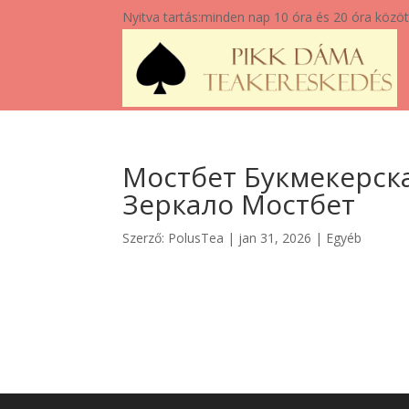
Nyitva tartás:
minden nap 10 óra és 20 óra közöt
Мостбет Букмекерск
Зеркало Мостбет
Szerző:
PolusTea
|
jan 31, 2026
|
Egyéb