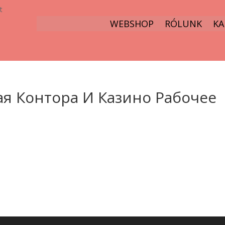
t
WEBSHOP
RÓLUNK
KA
ая Контора И Казино Рабочее