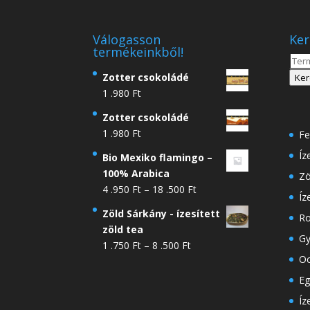
Válogasson
Ker
termékeinkből!
Kere
a
Zotter csokoládé
Ker
köve
1 .980
Ft
Zotter csokoládé
1 .980
Ft
Fe
Íz
Bio Mexiko flamingo –
100% Arabica
Zö
Ártartomány:
4 .950
Ft
–
18 .500
Ft
Íz
4
Zöld Sárkány - ízesített
Ro
.950 Ft
zöld tea
-
Gy
Ártartomány:
1 .750
Ft
–
8 .500
Ft
18
Oo
1
.500 Ft
.750 Ft
Eg
-
Íz
8