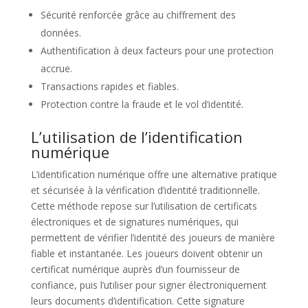
Sécurité renforcée grâce au chiffrement des
données.
Authentification à deux facteurs pour une protection
accrue.
Transactions rapides et fiables.
Protection contre la fraude et le vol d’identité.
L’utilisation de l’identification
numérique
L’identification numérique offre une alternative pratique
et sécurisée à la vérification d’identité traditionnelle.
Cette méthode repose sur l’utilisation de certificats
électroniques et de signatures numériques, qui
permettent de vérifier l’identité des joueurs de manière
fiable et instantanée. Les joueurs doivent obtenir un
certificat numérique auprès d’un fournisseur de
confiance, puis l’utiliser pour signer électroniquement
leurs documents d’identification. Cette signature