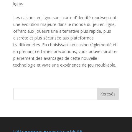
ligne.
Les casinos en ligne sans carte d’identité représentent
une évolution majeure dans le monde du jeu en ligne,
offrant aux joueurs une alternative plus rapide, plus
discrète et plus sécurisée aux plateformes
traditionnelles. En choisissant un casino réglementé et
en prenant certaines précautions, vous pouvez profiter
pleinement des avantages de cette nouvelle
technologie et vivre une expérience de jeu inoubliable.