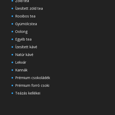
Zöld tea
Ízesített zöld tea
Rooibos tea
Gyümölcstea
Oolong
Egyéb tea
Ízesített kávé
Natúr kávé
Lekvár
Kannák
Prémium csokoládék
Prémium forró csoki
Teázás kellékei