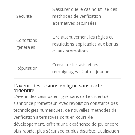
S’assurer que le casino utilise des
Sécurité
méthodes de vérification
alternatives sécurisées.
Lire attentivement les règles et
Conditions
restrictions applicables aux bonus
générales
et aux promotions.
Consulter les avis et les
Réputation
témoignages d’autres joueurs.
L’avenir des casinos en ligne sans carte
d’identité
L’avenir des casinos en ligne sans carte d’identité
s’annonce prometteur. Avec l’évolution constante des
technologies numériques, de nouvelles méthodes de
vérification alternatives sont en cours de
développement, offrant une expérience de jeu encore
plus rapide, plus sécurisée et plus discrète. L’utilisation