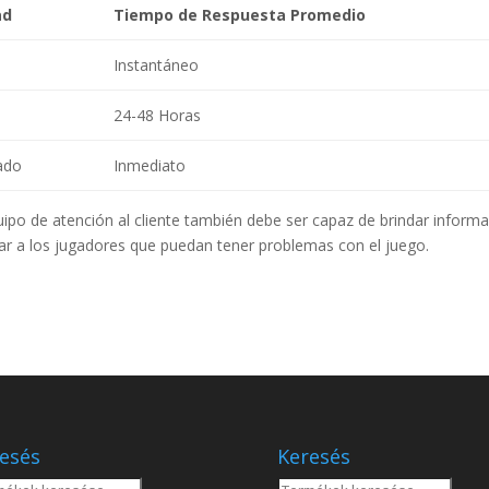
ad
Tiempo de Respuesta Promedio
Instantáneo
24-48 Horas
ado
Inmediato
ipo de atención al cliente también debe ser capaz de brindar inform
ar a los jugadores que puedan tener problemas con el juego.
esés
Keresés
sés
Keresés