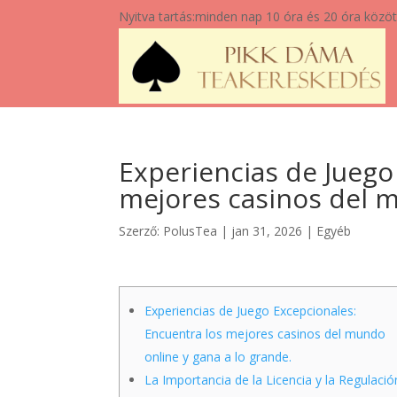
Nyitva tartás:
minden nap 10 óra és 20 óra közöt
Experiencias de Juego
mejores casinos del m
Szerző:
PolusTea
|
jan 31, 2026
|
Egyéb
Experiencias de Juego Excepcionales:
Encuentra los mejores casinos del mundo
online y gana a lo grande.
La Importancia de la Licencia y la Regulació