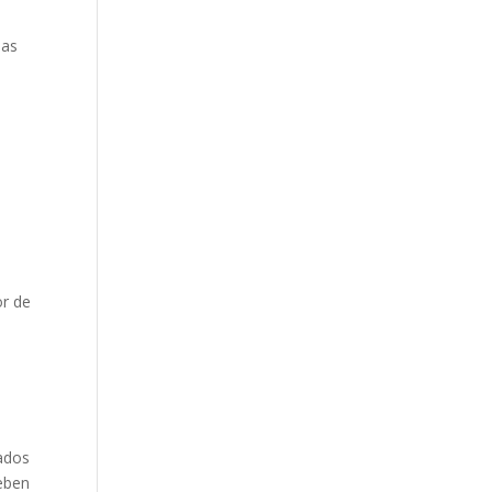
mas
or de
tados
deben