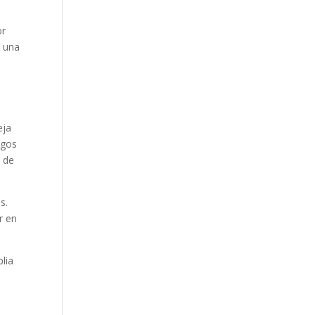
or
n una
eja
egos
n de
s.
r en
lia
.