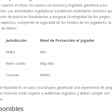
casinos en línea. Un casino con licencia y regulado garantiza a los
nte. Las autoridades reguladoras establecen estándares estrictos qu
res de prácticas fraudulentas y asegurar la integridad de los juegos.
spectos, incluyendo la seguridad de los fondos de los jugadores, la
o de dinero.
Jurisdicción
Nivel de Protección al Jugador
Malta
Alto
Reino Unido
Muy Alto
Curazao
Medio
ad reputada es un paso crucial para garantizar una experiencia de jue
s licencias están sujetos a auditorías regulares y deben cumplir con
a.
ponibles