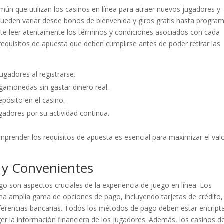
n que utilizan los casinos en línea para atraer nuevos jugadores y
pueden variar desde bonos de bienvenida y giros gratis hasta progra
ante leer atentamente los términos y condiciones asociados con cada
equisitos de apuesta que deben cumplirse antes de poder retirar las
ugadores al registrarse.
gamonedas sin gastar dinero real.
epósito en el casino.
adores por su actividad continua.
mprender los requisitos de apuesta es esencial para maximizar el val
 y Convenientes
go son aspectos cruciales de la experiencia de juego en línea. Los
na amplia gama de opciones de pago, incluyendo tarjetas de crédito,
ansferencias bancarias. Todos los métodos de pago deben estar encrip
er la información financiera de los jugadores. Además, los casinos 