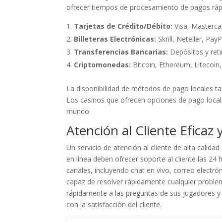
ofrecer tiempos de procesamiento de pagos rápi
Tarjetas de Crédito/Débito:
Visa, Mastercar
Billeteras Electrónicas:
Skrill, Neteller, PayP
Transferencias Bancarias:
Depósitos y reti
Criptomonedas:
Bitcoin, Ethereum, Litecoin,
La disponibilidad de métodos de pago locales ta
Los casinos que ofrecen opciones de pago locales
mundo.
Atención al Cliente Eficaz
Un servicio de atención al cliente de alta calida
en línea deben ofrecer soporte al cliente las 24 
canales, incluyendo chat en vivo, correo electró
capaz de resolver rápidamente cualquier proble
rápidamente a las preguntas de sus jugadores 
con la satisfacción del cliente.