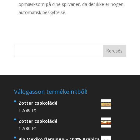
opmærksom på dine spilvaner, da der ikke er nogen
automatisk beskyttelse.
Válogasson termékeinkből!
Zotter csokoládé
1 .980
Ft
Zotter csokoládé
1 .980
Ft
Bio Mexiko flamingo – 100% Arabica