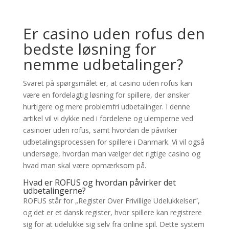
Er casino uden rofus den
bedste løsning for
nemme udbetalinger?
Svaret på spørgsmålet er, at casino uden rofus kan
være en fordelagtig løsning for spillere, der ønsker
hurtigere og mere problemfri udbetalinger. I denne
artikel vil vi dykke ned i fordelene og ulemperne ved
casinoer uden rofus, samt hvordan de påvirker
udbetalingsprocessen for spillere i Danmark. Vi vil også
undersøge, hvordan man vælger det rigtige casino og
hvad man skal være opmærksom på.
Hvad er ROFUS og hvordan påvirker det
udbetalingerne?
ROFUS står for „Register Over Frivillige Udelukkelser”,
og det er et dansk register, hvor spillere kan registrere
sig for at udelukke sig selv fra online spil. Dette system