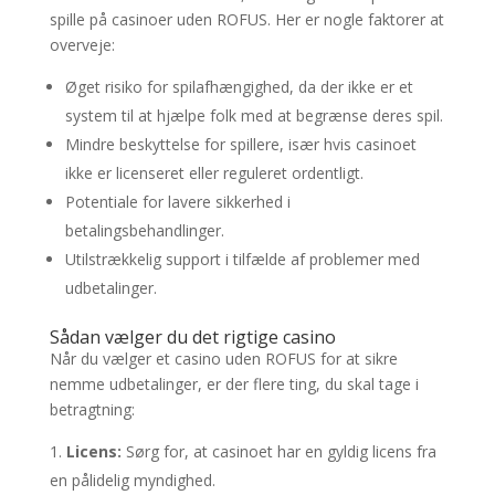
spille på casinoer uden ROFUS. Her er nogle faktorer at
overveje:
Øget risiko for spilafhængighed, da der ikke er et
system til at hjælpe folk med at begrænse deres spil.
Mindre beskyttelse for spillere, især hvis casinoet
ikke er licenseret eller reguleret ordentligt.
Potentiale for lavere sikkerhed i
betalingsbehandlinger.
Utilstrækkelig support i tilfælde af problemer med
udbetalinger.
Sådan vælger du det rigtige casino
Når du vælger et casino uden ROFUS for at sikre
nemme udbetalinger, er der flere ting, du skal tage i
betragtning:
Licens:
Sørg for, at casinoet har en gyldig licens fra
en pålidelig myndighed.