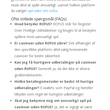
Husk altid at spille ansvarligt, uanset hvilken platform
du vælger
spil uden om rofus
.
Ofte stillede spørgsmål (FAQs)
Hvad betyder ROFUS?
ROFUS står for Register
Over Frivillige Udelukkelser og bruges til at beskytte
spillere mod uansvarligt spil.
Er casinoer uden ROFUS sikre?
Det afhænger af
den specifikke platform; altid vælg licenserede
casinoer for bedre sikkerhed.
Kan jeg få hurtigere udbetalinger på casinoer
uden ROFUS?
Generelt ja, da der ikke er ekstra
godkendelsestrin.
Hvilke betalingsmetoder er bedst til hurtige
udbetalinger?
E-wallets som PayPal og Neteller
tilbyder som regel de hurtigste udbetalinger.
Skal jeg bekymre mig om ansvarligt spil på
casinoer uden ROFUS?
Ja, det er vigtigt at være