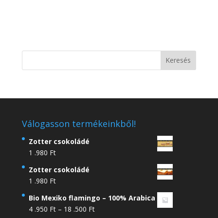
Válogasson termékeinkből!
Zotter csokoládé
1 .980
Ft
Zotter csokoládé
1 .980
Ft
Bio Mexiko flamingo – 100% Arabica
Ártartomány:
4 .950
Ft
–
18 .500
Ft