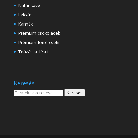
Natúr kávé
Lekvár
Kannák
Prémium csokoládék
Prémium forró csoki
Teázás kellékei
Keresés
Keresés
Keresés
a
következőre: