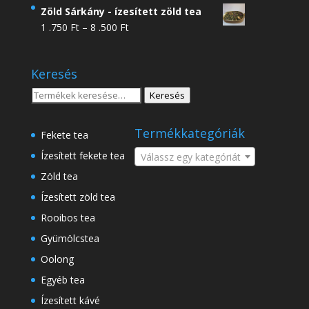
4
Zöld Sárkány - ízesített zöld tea
.950 Ft
Ártartomány:
1 .750
Ft
–
8 .500
Ft
-
1
18
.750 Ft
.500 Ft
Keresés
-
8
Keresés
Keresés
.500 Ft
a
következőre:
Termékkategóriák
Fekete tea
Ízesített fekete tea
Válassz egy kategóriát
Zöld tea
Ízesített zöld tea
Rooibos tea
Gyümölcstea
Oolong
Egyéb tea
Ízesített kávé