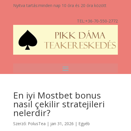
Nyitva tartás:
minden nap 10 óra és 20 óra között
TEL:
+36-70-550-2772
En iyi Mostbet bonus
nasıl çekilir stratejileri
nelerdir?
Szerző:
PolusTea
|
jan 31, 2026
|
Egyéb