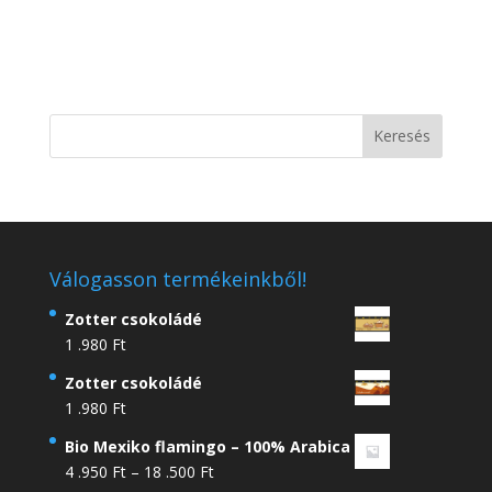
Válogasson termékeinkből!
Zotter csokoládé
1 .980
Ft
Zotter csokoládé
1 .980
Ft
Bio Mexiko flamingo – 100% Arabica
Ártartomány:
4 .950
Ft
–
18 .500
Ft