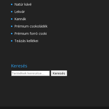
Natúr kávé
Lekvár
Kannák
Prémium csokoládék
Prémium forró csoki
Teázás kellékei
Keresés
Keresés
Keresés
a
következőre: