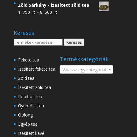
4
Zöld Sárkány - ízesített zöld tea
.950 Ft
Ártartomány:
1 .750
Ft
–
8 .500
Ft
-
1
18
.750 Ft
.500 Ft
Keresés
-
8
Keresés
Keresés
.500 Ft
a
következőre:
Termékkategóriák
Fekete tea
Ízesített fekete tea
Válassz egy kategóriát
Zöld tea
Ízesített zöld tea
Rooibos tea
Gyümölcstea
Oolong
Egyéb tea
Ízesített kávé