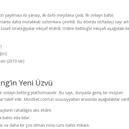
tin yayılması ilə yanaşı, ilk dəfə meydana çıxdı. İlk onlayn bahis
amanla daha mürəkkəb sistemlərə çevrildi. Bu dövrdə istifadəçi sayı art
sirli strategiyalar inkişaf etdirdi. Online betting’in inkişafı aşağıdakı k
r)
ğıcı)
əsi (2010-lar)
ng’in Yeni Üzvü
r onlayn betting platformasıdır. Bu sayt, dünyada geniş bir müştəri
r təklif edir. Mostbet.com’un xüsusiyyətləri arasında aşağıdakılar vardı
çilərin rahatlığını əks etdirir.
a bahis edə bilər.
nis və daha bir çox idman növü üzrə bahis imkanı.