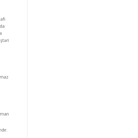
afı
ada
ha
ştəri
ulmaz
idman
dır.