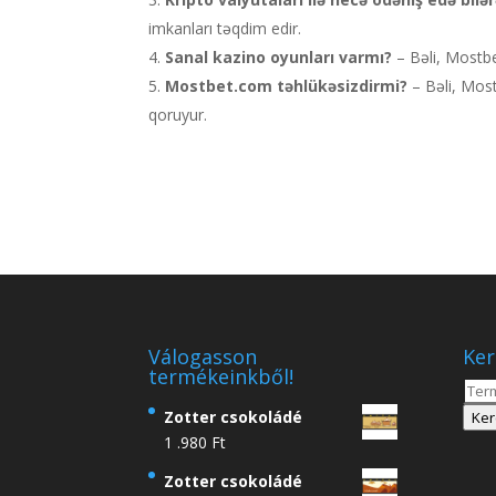
imkanları təqdim edir.
Sanal kazino oyunları varmı?
– Bəli, Mostbe
Mostbet.com təhlükəsizdirmi?
– Bəli, Most
qoruyur.
Válogasson
Ker
termékeinkből!
Kere
a
Zotter csokoládé
Ker
köve
1 .980
Ft
Zotter csokoládé