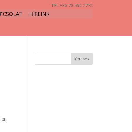
TEL:
+36-70-550-2772
PCSOLAT
HÍREINK
ə bu