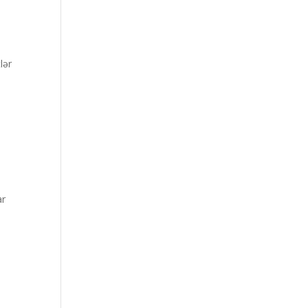
lər
ar