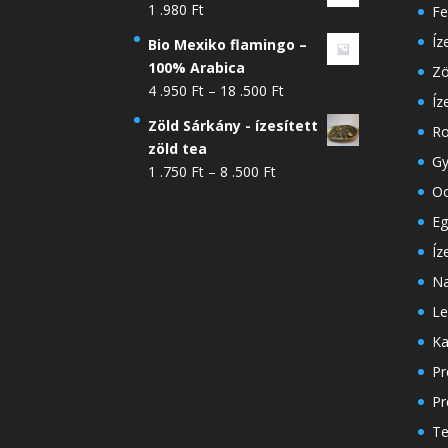
1 .980
Ft
Fe
Íz
Bio Mexiko flamingo –
100% Arabica
Zö
Ártartomány:
4 .950
Ft
–
18 .500
Ft
Íz
4
Zöld Sárkány - ízesített
Ro
.950 Ft
zöld tea
-
Gy
Ártartomány:
1 .750
Ft
–
8 .500
Ft
18
Oo
1
.500 Ft
.750 Ft
Eg
-
Íz
8
Na
.500 Ft
Le
Ka
Pr
Pr
Te