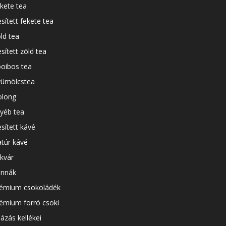
kete tea
esített fekete tea
ld tea
esített zöld tea
oibos tea
ümölcstea
long
yéb tea
esített kávé
túr kávé
kvár
nnák
émium csokoládék
émium forró csoki
ázás kellékei