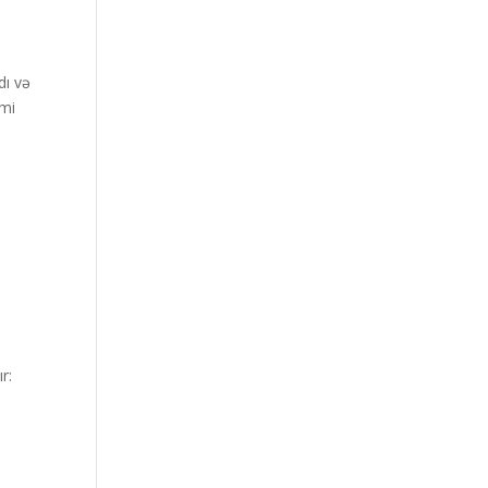
dı və
imi
r: