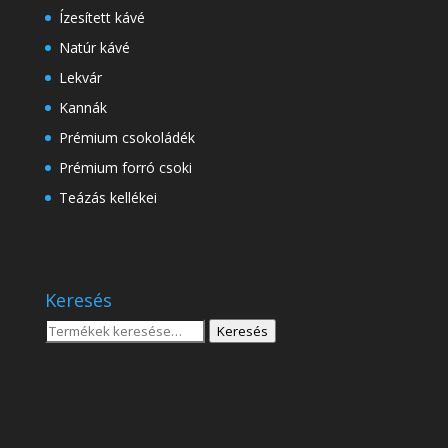
Ízesített kávé
Natúr kávé
Lekvár
Kannák
Prémium csokoládék
Prémium forró csoki
Teázás kellékei
Keresés
Keresés
Keresés
a
következőre: