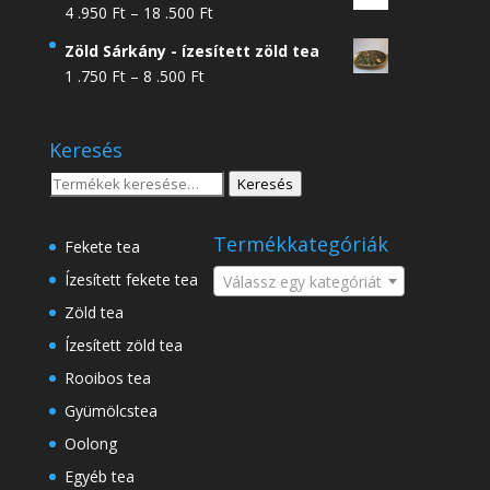
Ártartomány:
4 .950
Ft
–
18 .500
Ft
4
Zöld Sárkány - ízesített zöld tea
.950 Ft
Ártartomány:
1 .750
Ft
–
8 .500
Ft
-
1
18
.750 Ft
.500 Ft
Keresés
-
8
Keresés
Keresés
.500 Ft
a
következőre:
Termékkategóriák
Fekete tea
Ízesített fekete tea
Válassz egy kategóriát
Zöld tea
Ízesített zöld tea
Rooibos tea
Gyümölcstea
Oolong
Egyéb tea