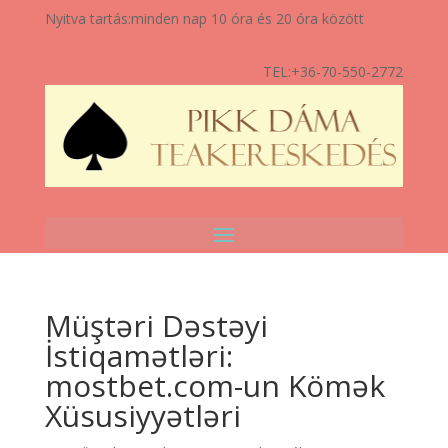
Nyitva tartás:
minden nap 10 óra és 20 óra között
TEL:
+36-70-550-2772
Müştəri Dəstəyi
İstiqamətləri:
mostbet.com-un Kömək
Xüsusiyyətləri