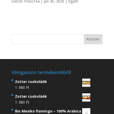
Szerző:
PolusTea
|
jan 30, 2026
|
Egyéb
Válogasson termékeinkből!
Zotter csokoládé
1 .980
Ft
Zotter csokoládé
1 .980
Ft
Bio Mexiko flamingo – 100% Arabica