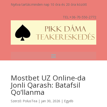
Nyitva tartás:
minden nap 10 óra és 20 óra között
TEL:
+36-70-550-2772
Mostbet UZ Online-da
Jonli Qarash: Batafsil
Qo‘llanma
Szerző:
PolusTea
|
jan 30, 2026
|
Egyéb