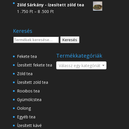
4
Zöld Sárkány - ízesített zöld tea
.950 Ft
Ártartomány:
1 .750
Ft
–
8 .500
Ft
-
1
18
.750 Ft
.500 Ft
Keresés
-
8
Keresés
Keresés
.500 Ft
a
következőre:
Termékkategóriák
Fekete tea
Ízesített fekete tea
Válassz egy kategóriát
Zöld tea
Ízesített zöld tea
Rooibos tea
Gyümölcstea
Oolong
Egyéb tea
Ízesített kávé