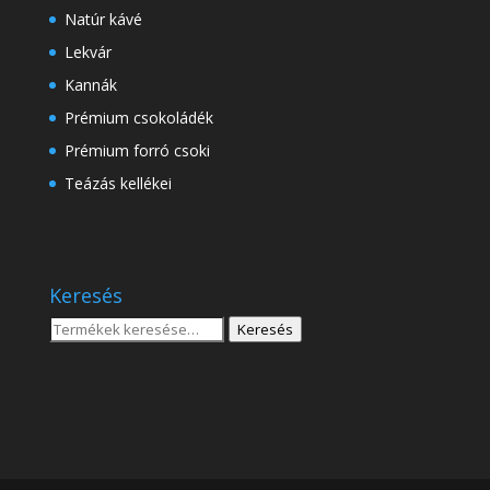
Natúr kávé
Lekvár
Kannák
Prémium csokoládék
Prémium forró csoki
Teázás kellékei
Keresés
Keresés
Keresés
a
következőre: