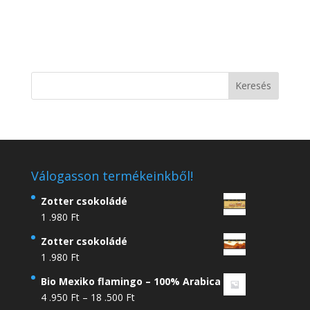
Válogasson termékeinkből!
Zotter csokoládé
1 .980
Ft
Zotter csokoládé
1 .980
Ft
Bio Mexiko flamingo – 100% Arabica
Ártartomány:
4 .950
Ft
–
18 .500
Ft