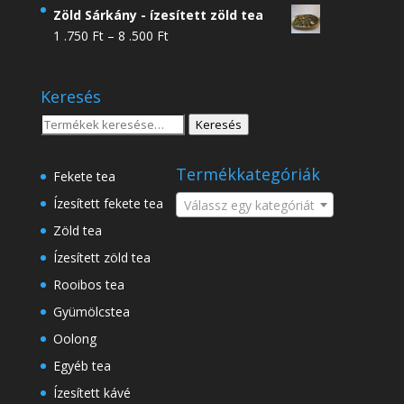
4
Zöld Sárkány - ízesített zöld tea
.950 Ft
Ártartomány:
1 .750
Ft
–
8 .500
Ft
-
1
18
.750 Ft
.500 Ft
Keresés
-
8
Keresés
Keresés
.500 Ft
a
következőre:
Termékkategóriák
Fekete tea
Ízesített fekete tea
Válassz egy kategóriát
Zöld tea
Ízesített zöld tea
Rooibos tea
Gyümölcstea
Oolong
Egyéb tea
Ízesített kávé