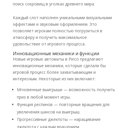
поиск сокровищ в уголках древнего мира.
Каждый слот наполнен уникальными визуальными
эффектами и звуковым оформлением. Это
позволяет игрокам полностью погрузиться в
атмосферу и получить максимальное
удовольствие от игрового процесса.
Инновационные механики и функции
Новые игровые автоматы в Pinco предлагают
инновационные механики, которые сделали бы
игровой процесс более захватывающим и
интересным. Некоторые из них включают:
Мгновенные выигрыши — возможность получить
приз в любой момент игры.
Функция респинов — повторные вращения для
увеличения шансов на выигрыш.
Прогрессивные джекпоты — наращивание
джекпота с каждым вращением.