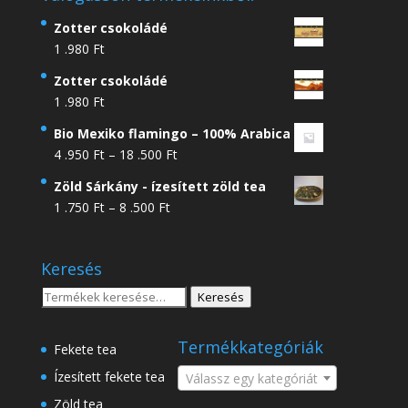
Zotter csokoládé
1 .980
Ft
Zotter csokoládé
1 .980
Ft
Bio Mexiko flamingo – 100% Arabica
Ártartomány:
4 .950
Ft
–
18 .500
Ft
4
Zöld Sárkány - ízesített zöld tea
.950 Ft
Ártartomány:
1 .750
Ft
–
8 .500
Ft
-
1
18
.750 Ft
.500 Ft
Keresés
-
8
Keresés
Keresés
.500 Ft
a
következőre:
Termékkategóriák
Fekete tea
Ízesített fekete tea
Válassz egy kategóriát
Zöld tea