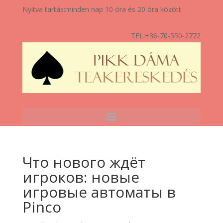
Nyitva tartás:
minden nap 10 óra és 20 óra között
TEL:
+36-70-550-2772
Что нового ждёт
игроков: новые
игровые автоматы в
Pinco