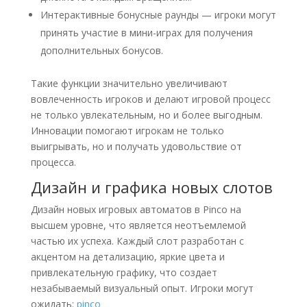
Интерактивные бонусные раунды — игроки могут
принять участие в мини-играх для получения
дополнительных бонусов.
Такие функции значительно увеличивают
вовлеченность игроков и делают игровой процесс
не только увлекательным, но и более выгодным.
Инновации помогают игрокам не только
выигрывать, но и получать удовольствие от
процесса.
Дизайн и графика новых слотов
Дизайн новых игровых автоматов в Pinco на
высшем уровне, что является неотъемлемой
частью их успеха. Каждый слот разработан с
акцентом на детализацию, яркие цвета и
привлекательную графику, что создает
незабываемый визуальный опыт. Игроки могут
ожидать:
pinco