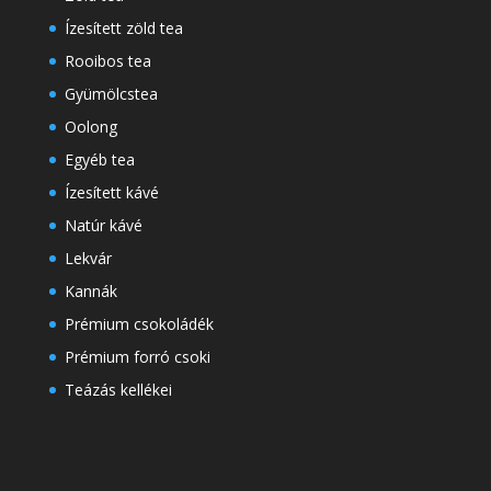
Ízesített zöld tea
Rooibos tea
Gyümölcstea
Oolong
Egyéb tea
Ízesített kávé
Natúr kávé
Lekvár
Kannák
Prémium csokoládék
Prémium forró csoki
Teázás kellékei