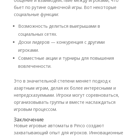
общение и взаимодействие между игроками, что
бьет по рутине одиночной игры. Вот некоторые
социальные функции:
Возможность делиться выигрышами в
социальных сетях.
Доски лидеров — конкуренция с другими
игроками.
Совместные акции и турниры для повышения
вовлеченности.
Это в значительной степени меняет подход к
азартным играм, делая их более интересными и
непредсказуемыми. Игроки могут соревноваться,
организовывать группы и вместе наслаждаться
игровым процессом.
Заключение
Новые игровые автоматы в Pinco создают
захватывающий опыт для игроков. Инновационные