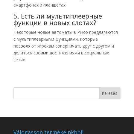
смартфонах и планшетах.
5. Есть ли мультиплеерные
функции в новых слотах?
Некоторые новые автоматы в Pinco предлагаются
с мультиплеерными функциями, которые
позволяют игрокам соперничать друг с другом и
делиться своими достижениями в социальных
сетях.
Válogasson termékeinkből!