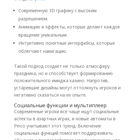
Современную 3D графику с высоким
разрешением.
Анимацию и эффекты, которые делают каждое
вращение уникальным.
Интуитивно понятные интерфейсы, которые
облегчают навигацию.
Такой подход создает не только атмосферу
праздника, но и способствует формированию
положительного имиджа казино. Напротив,
устаревшие дизайны могут оттолкнуть игроков и
негативно сказаться на их опыте.
Социальные функции и мультиплеер
Современные игроки все чаще ищут социальные
аспекты в азартных играх, и новые автоматы в
Pinco учитывают этот тренд. Включение
социальных функций помогает поддерживать