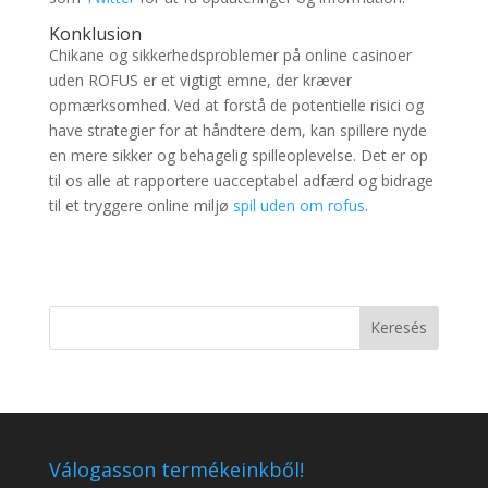
Konklusion
Chikane og sikkerhedsproblemer på online casinoer
uden ROFUS er et vigtigt emne, der kræver
opmærksomhed. Ved at forstå de potentielle risici og
have strategier for at håndtere dem, kan spillere nyde
en mere sikker og behagelig spilleoplevelse. Det er op
til os alle at rapportere uacceptabel adfærd og bidrage
til et tryggere online miljø
spil uden om rofus
.
Válogasson termékeinkből!