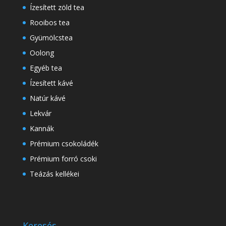
Ízesített zöld tea
Rooibos tea
Gyümölcstea
Oolong
Egyéb tea
Ízesített kávé
Natúr kávé
Lekvár
Kannák
Prémium csokoládék
Prémium forró csoki
Teázás kellékei
Keresés