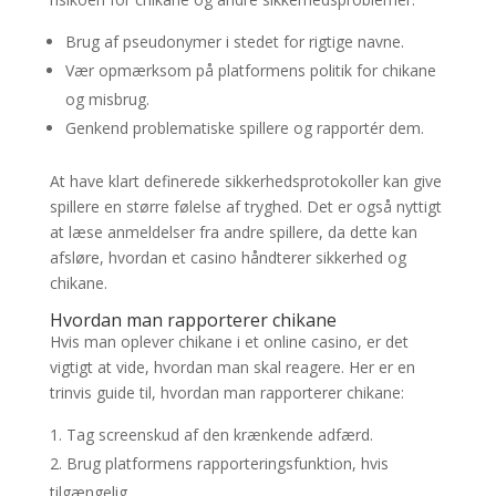
Brug af pseudonymer i stedet for rigtige navne.
Vær opmærksom på platformens politik for chikane
og misbrug.
Genkend problematiske spillere og rapportér dem.
At have klart definerede sikkerhedsprotokoller kan give
spillere en større følelse af tryghed. Det er også nyttigt
at læse anmeldelser fra andre spillere, da dette kan
afsløre, hvordan et casino håndterer sikkerhed og
chikane.
Hvordan man rapporterer chikane
Hvis man oplever chikane i et online casino, er det
vigtigt at vide, hvordan man skal reagere. Her er en
trinvis guide til, hvordan man rapporterer chikane:
Tag screenskud af den krænkende adfærd.
Brug platformens rapporteringsfunktion, hvis
tilgængelig.