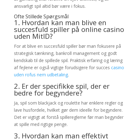
ansvarligt spil altid bør være i fokus.
Ofte Stillede Spørgsmål
1. Hvordan kan man blive en
succesfuld spiller på online casino
uden MitID?
For at blive en succesfuld spiller bør man fokusere på
strategisk tænkning, bankroll management og godt
kendskab til de spillede spil. Praktisk erfaring og læring
af fejlene er også vigtige forudsigere for succes
casino
uden rofus nem udbetaling
.
2. Er der specifikke spil, der er
bedre for begyndere?
Ja, spil som blackjack og roulette har enklere regler og
lave husfordele, hvilket gør dem ideelle for begyndere.
Det er vigtigt at forstå spillereglerne før man begynder
at spille med rigtige penge.
3. Hvordan kan man effektivt