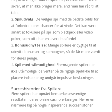
sikrer, at man ikke bruger mere, end man har råd til at
tabe.
Spiludvalg:
De vælger spil med de bedste odds for
at forbedre deres chancer for at vinde. Det kan være
smart at fokusere på spil som blackjack eller video
poker, som ofte har en lavere husfordel.
Bonusudnyttelse:
Mange spillere er dygtige til at
udnytte bonusser og kampagner, så de får mere værdi
for deres penge.
Spil med tålmodighed:
Fremragende spillere er
ikke utålmodige; de venter på de rigtige øjeblikke til at
placere indsatser og undgår impulsive beslutninger.
Succeshistorier fra Spillere
Flere spillere har opnået bemærkelsesværdige
resultater i deres online casino erfaringer. Her er en
nærmere kig på nogle inspirerende succeshistorier: