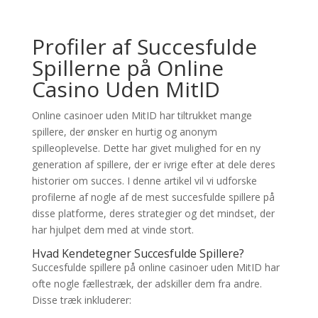
Profiler af Succesfulde
Spillerne på Online
Casino Uden MitID
Online casinoer uden MitID har tiltrukket mange
spillere, der ønsker en hurtig og anonym
spilleoplevelse. Dette har givet mulighed for en ny
generation af spillere, der er ivrige efter at dele deres
historier om succes. I denne artikel vil vi udforske
profilerne af nogle af de mest succesfulde spillere på
disse platforme, deres strategier og det mindset, der
har hjulpet dem med at vinde stort.
Hvad Kendetegner Succesfulde Spillere?
Succesfulde spillere på online casinoer uden MitID har
ofte nogle fællestræk, der adskiller dem fra andre.
Disse træk inkluderer: