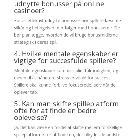
udnytte bonusser på online
casinoer?
For at effektivt udnytte bonusser bør spillere læse de
vilkår og betingelser, der følger med bonusserne. De
bør planlægge, hvordan de vil bruge bonusmidlerne
strategisk i deres spil.
4. Hvilke mentale egenskaber er
vigtige for succesfulde spillere?
Mentale egenskaber som disciplin, tålmodighed, og
evnen til at håndtere stress er vitale for success.
Spillere skal kunne forblive fokuserede, selv når de
oplever tab.
5. Kan man skifte spilleplatform
ofte for at finde en bedre
oplevelse?
Ja, det kan være en fordel at skifte mellem forskellige
spilleplatforme for at finde en, der tilbyder de bedste