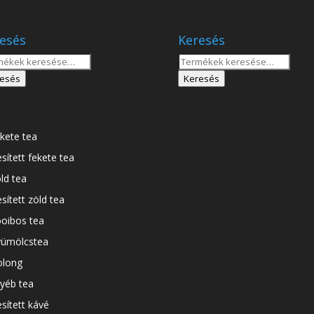
esés
Keresés
sés
Keresés
a
esés
Keresés
tkezőre:
következőre:
kete tea
esített fekete tea
ld tea
esített zöld tea
oibos tea
ümölcstea
long
yéb tea
esített kávé