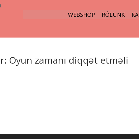
t
WEBSHOP
RÓLUNK
KA
r: Oyun zamanı diqqət etməli