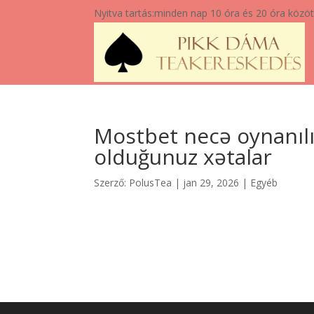
Nyitva tartás:
minden nap 10 óra és 20 óra közöt
Mostbet necə oynanılı
olduğunuz xətalar
Szerző:
PolusTea
|
jan 29, 2026
|
Egyéb