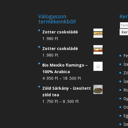
Válogasson
Ker
termékeinkből!
Kere
a
Zotter csokoládé
Ker
köve
1 .980
Ft
Zotter csokoládé
1 .980
Ft
Fe
Íz
Bio Mexiko flamingo –
100% Arabica
Zö
Ártartomány:
4 .950
Ft
–
18 .500
Ft
Íz
4
Zöld Sárkány - ízesített
Ro
.950 Ft
zöld tea
-
Gy
Ártartomány:
1 .750
Ft
–
8 .500
Ft
18
Oo
1
.500 Ft
.750 Ft
Eg
-
Íz
8