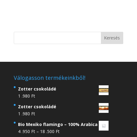
Válogasson termékeinkből!
Zotter csokoládé
1 .980
Ft
Zotter csokoládé
1 .980
Ft
Bio Mexiko flamingo – 100% Arabica
Ártartomány:
4 .950
Ft
–
18 .500
Ft