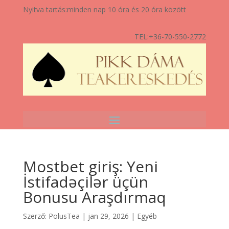
Nyitva tartás:
minden nap 10 óra és 20 óra között
TEL:
+36-70-550-2772
Mostbet giriş: Yeni
İstifadəçilər üçün
Bonusu Araşdırmaq
Szerző:
PolusTea
|
jan 29, 2026
|
Egyéb