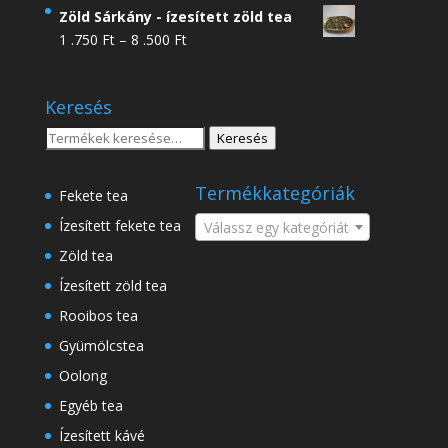
4
Zöld Sárkány - ízesített zöld tea
.950 Ft
Ártartomány:
1 .750
Ft
–
8 .500
Ft
-
1
18
.750 Ft
.500 Ft
Keresés
-
8
Keresés
Keresés
.500 Ft
a
következőre:
Termékkategóriák
Fekete tea
Ízesített fekete tea
Válassz egy kategóriát
Zöld tea
Ízesített zöld tea
Rooibos tea
Gyümölcstea
Oolong
Egyéb tea
Ízesített kávé