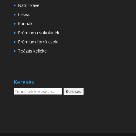
Natúr kávé
Lekvár
Kannák
Prémium csokoládék
Prémium forró csoki
Teázás kellékei
Keresés
Keresés
Keresés
a
következőre: