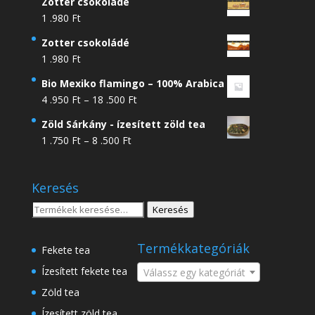
Zotter csokoládé
1 .980
Ft
Zotter csokoládé
1 .980
Ft
Bio Mexiko flamingo – 100% Arabica
Ártartomány:
4 .950
Ft
–
18 .500
Ft
4
Zöld Sárkány - ízesített zöld tea
.950 Ft
Ártartomány:
1 .750
Ft
–
8 .500
Ft
-
1
18
.750 Ft
.500 Ft
Keresés
-
8
Keresés
Keresés
.500 Ft
a
következőre:
Termékkategóriák
Fekete tea
Ízesített fekete tea
Válassz egy kategóriát
Zöld tea
Ízesített zöld tea