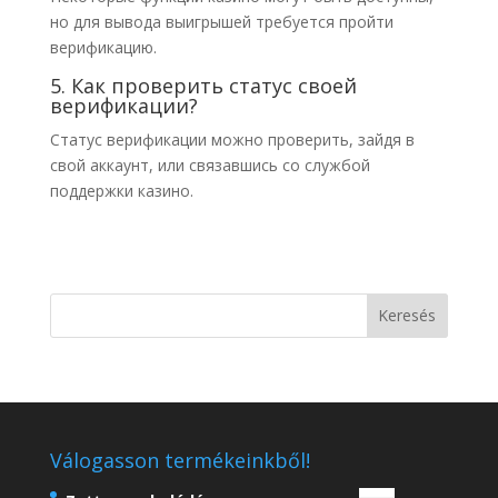
но для вывода выигрышей требуется пройти
верификацию.
5. Как проверить статус своей
верификации?
Статус верификации можно проверить, зайдя в
свой аккаунт, или связавшись со службой
поддержки казино.
Válogasson termékeinkből!