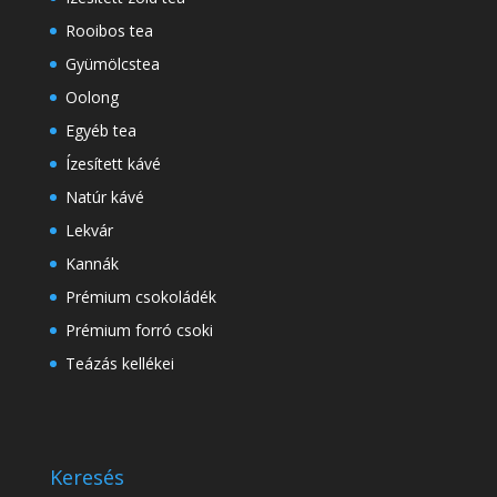
Rooibos tea
Gyümölcstea
Oolong
Egyéb tea
Ízesített kávé
Natúr kávé
Lekvár
Kannák
Prémium csokoládék
Prémium forró csoki
Teázás kellékei
Keresés