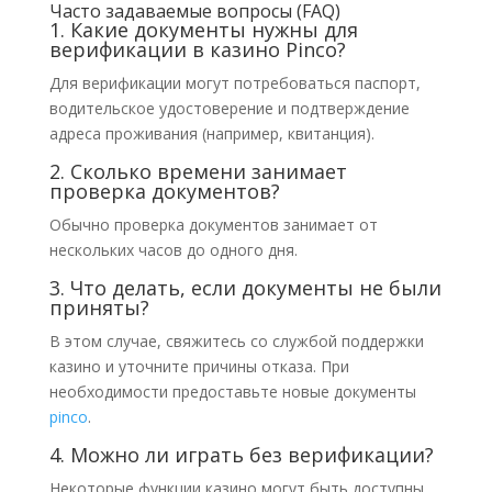
Часто задаваемые вопросы (FAQ)
1. Какие документы нужны для
верификации в казино Pinco?
Для верификации могут потребоваться паспорт,
водительское удостоверение и подтверждение
адреса проживания (например, квитанция).
2. Сколько времени занимает
проверка документов?
Обычно проверка документов занимает от
нескольких часов до одного дня.
3. Что делать, если документы не были
приняты?
В этом случае, свяжитесь со службой поддержки
казино и уточните причины отказа. При
необходимости предоставьте новые документы
pinco
.
4. Можно ли играть без верификации?
Некоторые функции казино могут быть доступны,