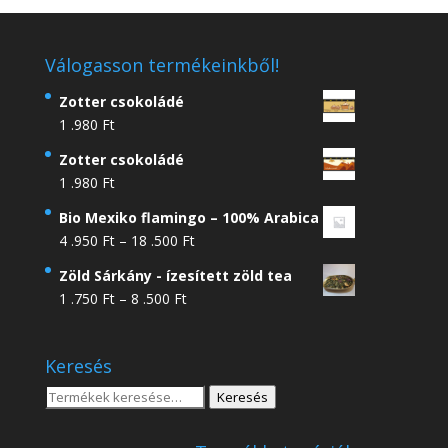
Válogasson termékeinkből!
Zotter csokoládé
1 .980
Ft
Zotter csokoládé
1 .980
Ft
Bio Mexiko flamingo – 100% Arabica
Ártartomány:
4 .950
Ft
–
18 .500
Ft
4
Zöld Sárkány - ízesített zöld tea
.950 Ft
Ártartomány:
1 .750
Ft
–
8 .500
Ft
-
1
18
.750 Ft
.500 Ft
Keresés
-
8
Keresés
Keresés
.500 Ft
a
következőre: