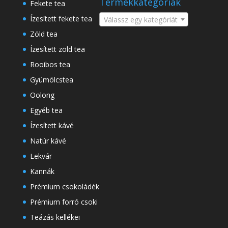
Termékkategóriák
Fekete tea
Ízesített fekete tea
Válassz egy kategóriát
Zöld tea
Ízesített zöld tea
Rooibos tea
Gyümölcstea
Oolong
Egyéb tea
Ízesített kávé
Natúr kávé
Lekvár
Kannák
Prémium csokoládék
Prémium forró csoki
Teázás kellékei