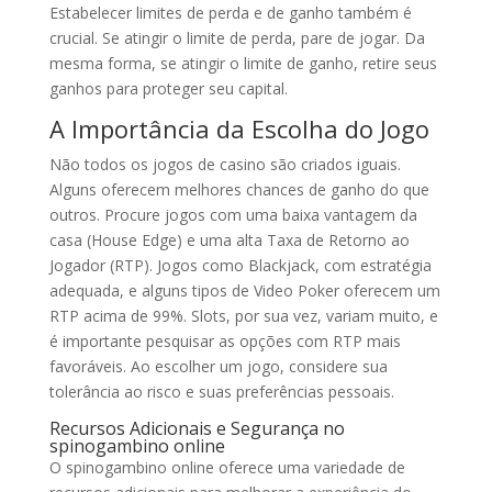
Estabelecer limites de perda e de ganho também é
crucial. Se atingir o limite de perda, pare de jogar. Da
mesma forma, se atingir o limite de ganho, retire seus
ganhos para proteger seu capital.
A Importância da Escolha do Jogo
Não todos os jogos de casino são criados iguais.
Alguns oferecem melhores chances de ganho do que
outros. Procure jogos com uma baixa vantagem da
casa (House Edge) e uma alta Taxa de Retorno ao
Jogador (RTP). Jogos como Blackjack, com estratégia
adequada, e alguns tipos de Video Poker oferecem um
RTP acima de 99%. Slots, por sua vez, variam muito, e
é importante pesquisar as opções com RTP mais
favoráveis. Ao escolher um jogo, considere sua
tolerância ao risco e suas preferências pessoais.
Recursos Adicionais e Segurança no
spinogambino online
O spinogambino online oferece uma variedade de