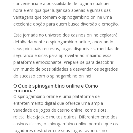
conveniência e a possibilidade de jogar a qualquer
hora e em qualquer lugar são apenas algumas das
vantagens que tornam o spinogambino online uma
excelente opção para quem busca diversão e emoção.
Esta jornada no universo dos casinos online explorará
detalhadamente o spinogambino online, abordando
seus principais recursos, jogos disponíveis, medidas de
segurança e dicas para aproveitar ao máximo essa
plataforma emocionante. Prepare-se para descobrir
um mundo de possibilidades e desvendar os segredos
do sucesso com o spinogambino online!
O Que é spinogambino online e Como
Funciona?
O spinogambino online é uma plataforma de
entretenimento digital que oferece uma ampla
variedade de jogos de casino online, como slots,
roleta, blackjack e muitos outros. Diferentemente dos
casinos físicos, o spinogambino online permite que os
jogadores desfrutem de seus jogos favoritos no