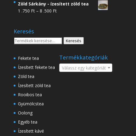
Zöld Sárkány - ízesített zöld tea
.950 Ft
Ártartomány:
1 .750
Ft
–
8 .500
Ft
-
1
18
.750 Ft
.500 Ft
Keresés
-
8
Keresés
Keresés
.500 Ft
a
következőre:
Termékkategóriák
Fekete tea
Ízesített fekete tea
Válassz egy kategóriát
Zöld tea
Ízesített zöld tea
Rooibos tea
Gyümölcstea
Oolong
Egyéb tea
Ízesített kávé