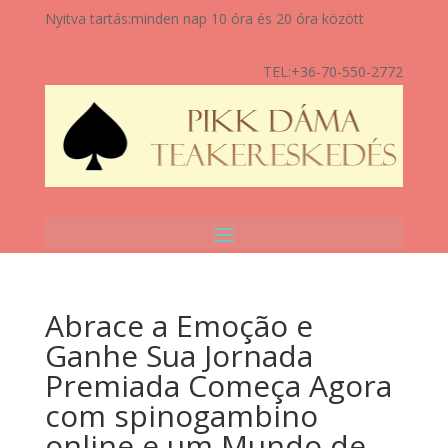
Nyitva tartás:
minden nap 10 óra és 20 óra között
TEL:
+36-70-550-2772
Abrace a Emoção e
Ganhe Sua Jornada
Premiada Começa Agora
com spinogambino
online e um Mundo de