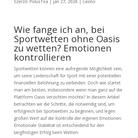
Szerző:
PolusTea
|
jan 27, 2026
|
casino
Wie fange ich an, bei
Sportwetten ohne Oasis
zu wetten? Emotionen
kontrollieren
Sportwetten können eine aufregende Möglichkeit sein,
um seine Leidenschaft für Sport mit einer potentiellen
finanziellen Belohnung zu verbinden. Doch wie startet
man am besten, insbesondere wenn man ganz auf die
Plattform Oasis verzichten möchte? In diesem Artikel
betrachten wir die Schritte, die notwendig sind, um
erfolgreich bei Sportwetten zu beginnen, und legen
großen Wert auf die Kontrolle der eigenen Emotionen.
Emotionale Stabilität ist entscheidend für den
langfristigen Erfolg beim Wetten.