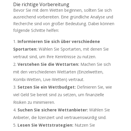
Die richtige Vorbereitung
Bevor Sie mit dem Wetten beginnen, sollten Sie sich
ausreichend vorbereiten. Eine gründliche Analyse und
Recherche sind von großer Bedeutung. Dabei können
folgende Schritte helfen:
Informieren Sie sich über verschiedene
Sportarten:
Wählen Sie Sportarten, mit denen Sie
vertraut sind, um Ihre Kenntnisse zu nutzen.
Verstehen Sie die Wettarten:
Machen Sie sich
mit den verschiedenen Wettarten (Einzelwetten,
Kombi-Wetten, Live-Wetten) vertraut.
Setzen Sie ein Wettbudget:
Definieren Sie, wie
viel Geld Sie bereit sind zu setzen, um finanzielle
Risiken zu minimieren.
Suchen Sie sichere Wettanbieter:
Wählen Sie
Anbieter, die lizenziert und vertrauenswürdig sind.
Lesen Sie Wettstrategien:
Nutzen Sie