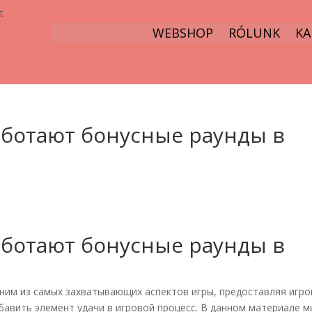
t
WEBSHOP
RÓLUNK
KA
работают бонусные раунды в
работают бонусные раунды в
дним из самых захватывающих аспектов игры, предоставляя игр
авить элемент удачи в игровой процесс. В данном материале м