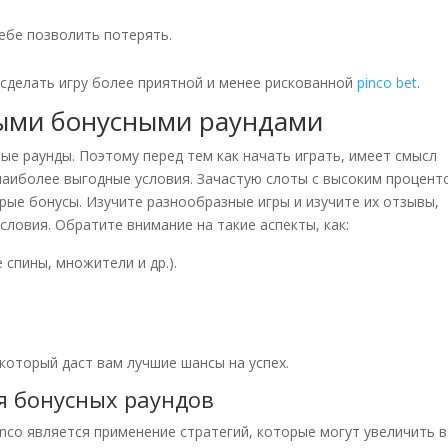
себе позволить потерять.
сделать игру более приятной и менее рискованной
pinco bet
.
ными бонусными раундами
ые раунды. Поэтому перед тем как начать играть, имеет смысл
наиболее выгодные условия. Зачастую слоты с высоким процент
рые бонусы. Изучите разнообразные игры и изучите их отзывы,
ловия. Обратите внимание на такие аспекты, как:
спины, множители и др.).
который даст вам лучшие шансы на успех.
ля бонусных раундов
nco является применение стратегий, которые могут увеличить 