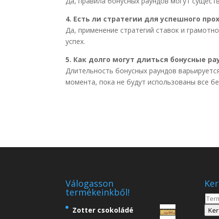
Да, правила бонусных раундов могут сущест
4. Есть ли стратегии для успешного пр
Да, применение стратегий ставок и грамотн
успех.
5. Как долго могут длиться бонусные р
Длительность бонусных раундов варьируется
момента, пока не будут использованы все б
Válogasson
Ker
termékeinkből!
Kere
a
Zotter csokoládé
Ker