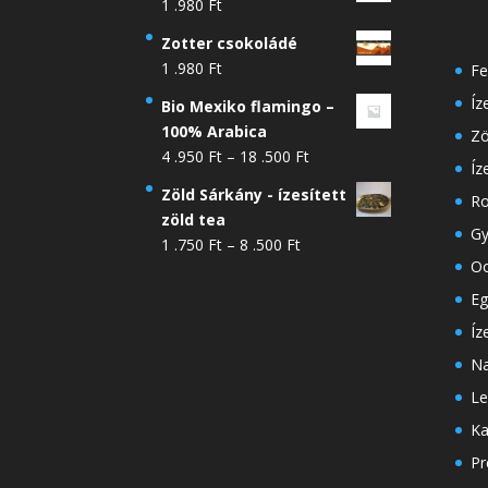
köve
1 .980
Ft
Zotter csokoládé
1 .980
Ft
Fe
Íz
Bio Mexiko flamingo –
100% Arabica
Zö
Ártartomány:
4 .950
Ft
–
18 .500
Ft
Íz
4
Zöld Sárkány - ízesített
Ro
.950 Ft
zöld tea
-
Gy
Ártartomány:
1 .750
Ft
–
8 .500
Ft
18
Oo
1
.500 Ft
.750 Ft
Eg
-
Íz
8
Na
.500 Ft
Le
Ka
Pr