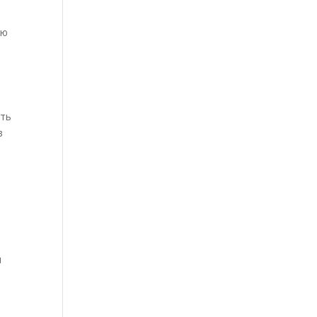
ую
ать
в
м