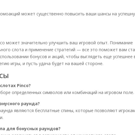
ромоакций может существенно повысить ваши шансы на успешн
nco может значительно улучшить ваш игровой опыт. Понимание
ьного слота и применение стратегий — все это поможет вам ст
спользовании бонусов и акций, чтобы выглядеть еще успешнее 
егию игры, и пусть удача будет на вашей стороне.
осы
слотах Pinco?
сборе определенных символов или комбинаций на игровом поле.
онусного раунда?
аунда являются бесплатные спины, которые позволяют игрока
и.
ла для бонусных раундов?