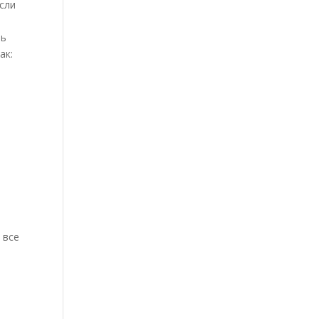
Если
ть
ак:
 все