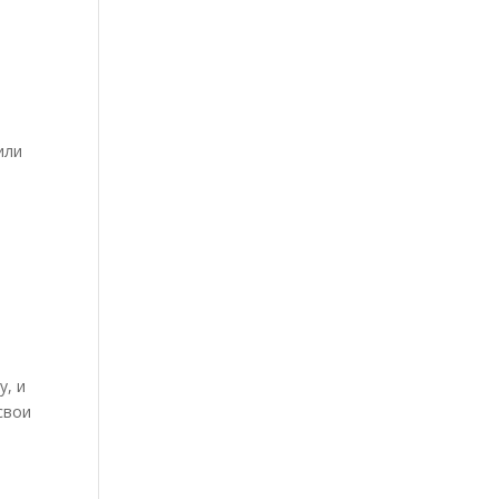
или
т
у, и
свои