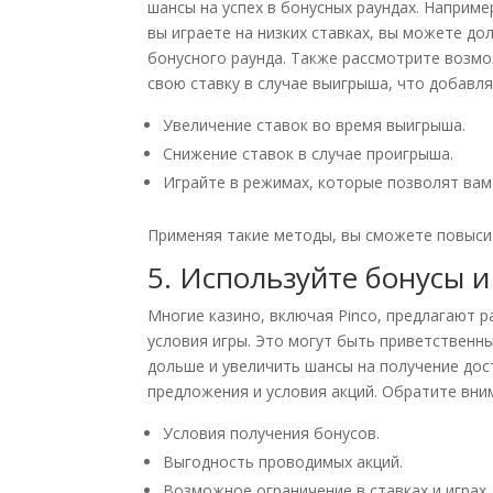
шансы на успех в бонусных раундах. Например
вы играете на низких ставках, вы можете до
бонусного раунда. Также рассмотрите возм
свою ставку в случае выигрыша, что добавляе
Увеличение ставок во время выигрыша.
Снижение ставок в случае проигрыша.
Играйте в режимах, которые позволят вам
Применяя такие методы, вы сможете повысит
5. Используйте бонусы и
Многие казино, включая Pinco, предлагают 
условия игры. Это могут быть приветственн
дольше и увеличить шансы на получение дос
предложения и условия акций. Обратите вни
Условия получения бонусов.
Выгодность проводимых акций.
Возможное ограничение в ставках и играх.