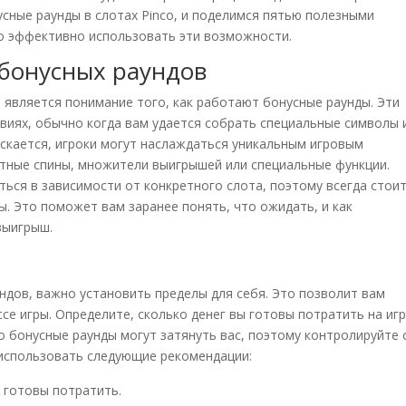
сные раунды в слотах Pinco, и поделимся пятью полезными
о эффективно использовать эти возможности.
 бонусных раундов
o является понимание того, как работают бонусные раунды. Эти
виях, обычно когда вам удается собрать специальные символы 
ускается, игроки могут наслаждаться уникальным игровым
тные спины, множители выигрышей или специальные функции.
ться в зависимости от конкретного слота, поэтому всегда стои
ы. Это поможет вам заранее понять, что ожидать, и как
выигрыш.
ндов, важно установить пределы для себя. Это позволит вам
се игры. Определите, сколько денег вы готовы потратить на игр
о бонусные раунды могут затянуть вас, поэтому контролируйте 
 использовать следующие рекомендации:
 готовы потратить.